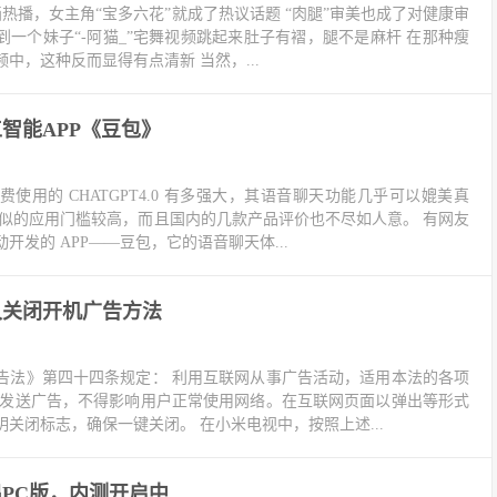
动画热播，女主角“宝多六花”就成了热议话题 “肉腿”审美也成了对健康审
到一个妹子“-阿猫_”宅舞视频跳起来肚子有褶，腿不是麻杆 在那种瘦
中，这种反而显得有点清新 当然，...
智能APP《豆包》
使用的 CHATGPT4.0 有多强大，其语音聊天功能几乎可以媲美真
类似的应用门槛较高，而且国内的几款产品评价也不尽如人意。 有网友
开发的 APP——豆包，它的语音聊天体...
久关闭开机广告方法
告法》第四十四条规定： 利用互联网从事广告活动，适用本法的各项
、发送广告，不得影响用户正常使用网络。在互联网页面以弹出等形式
关闭标志，确保一键关闭。 在小米电视中，按照上述...
PC版，内测开启中