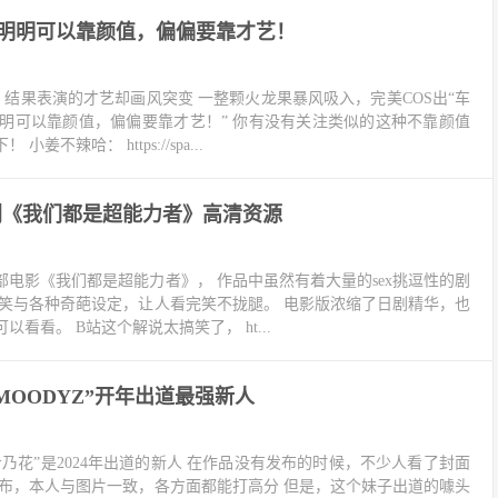
明明可以靠颜值，偏偏要靠才艺！
结果表演的才艺却画风突变 一整颗火龙果暴风吸入，完美COS出“车
明明可以靠颜值，偏偏要靠才艺！” 你有没有关注类似的这种不靠颜值
不辣哈： https://spa...
剧《我们都是超能力者》高清资源
这部电影《我们都是超能力者》， 作品中虽然有着大量的sex挑逗性的剧
爆笑与各种奇葩设定，让人看完笑不拢腿。 电影版浓缩了日剧精华，也
看看。 B站这个解说太搞笑了， ht...
“MOODYZ”开年出道最强新人
乃花”是2024年出道的新人 在作品没有发布的时候，不少人看了封面
发布，本人与图片一致，各方面都能打高分 但是，这个妹子出道的噱头