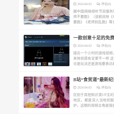
2024-04-03
评论(0)
据中国网络视听节目服务
师不要跑》（该剧目除《
要跑》《老师别乱跑》等多
一款创意十足的免费独
2024-04-03
评论(0)
接近一个小时的游戏视频
来体验感肯定更不一样 这
论是玩法还是游戏要表达的
B站“食贫道”最新
2024-04-03
评论(0)
区别于其他知识类UP主的
地区，都是深入当地挖掘
炉，这期的视频主角是我们