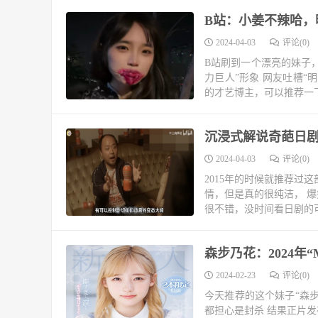
B站：小姜不辣哈，
2024-04-03
评论(0)
B站刷到一个漂亮的妹子，
力巨人”形象 网友吐槽“
的才艺博主，可以推荐一下！ 小姜
沉浸式解说奇葩日
2024-04-03
评论(0)
2015年的时候就推荐过
情，但是真的很纯洁， 
很不错，没时间看日剧的可以
森步乃花：2024年
2024-02-23
评论(0)
今天推荐的这个妹子“森步
都担心是封杀 结果正片