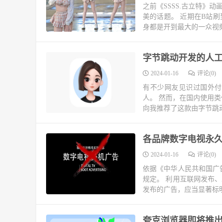
之前《SSSS.古立特》
美的话题。 近期在B站刷
身都是开到最大的一众视频
字节跳动开发的人工
2024-01-16
评论(0)
有不少网友见识过国外付费
人。 然而，在国内使用
向我推荐了这款由字节跳动
各品牌数字电视永
2024-01-16
评论(0)
依据《中华人民共和国广
规定。 利用互联网发布
发布的广告，应当显著标明
夸克浏览器即将推出