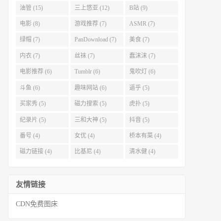
油管 (15)
三上悠亚 (12)
B站 (9)
电影 (8)
游戏推荐 (7)
ASMR (7)
绿帽 (7)
PanDownload (7)
美食 (7)
内衣 (7)
丝袜 (7)
蠢沫沫 (7)
电影推荐 (6)
Tumblr (6)
鬼吹灯 (6)
斗鱼 (6)
趣味网站 (6)
逼乎 (5)
买家秀 (5)
磁力搜索 (5)
虎扑 (5)
纪录片 (5)
三和大神 (5)
抖音 (5)
番号 (4)
女优 (4)
桥本有菜 (4)
磁力链接 (4)
比基尼 (4)
清水健 (4)
友情链接
CDN免费图床