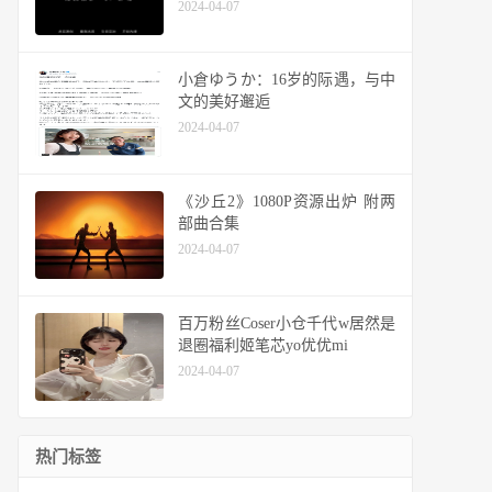
2024-04-07
小倉ゆうか：16岁的际遇，与中
文的美好邂逅
2024-04-07
《沙丘2》1080P资源出炉 附两
部曲合集
2024-04-07
百万粉丝Coser小仓千代w居然是
退圈福利姬笔芯yo优优mi
2024-04-07
热门标签