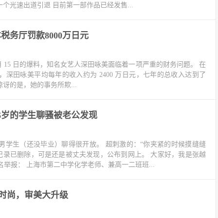
一个光速出道引退 目前第一部作品已经发售...
税务厅罚款8000万日元
 2 月 15 日的爆料，知名女艺人深田咏美面临着一项严重的财务问题。 在
深田咏美平均每年的收入约为 2400 万日元，七年的总收入达到了
惊讶的是，她的事务所欺...
6岁的学生聊骚被老公发现
的男学生（还没毕业）聊得很开放。 超刺激的：“你夹紧的时候摸缝缝
天记录已删除，可是还是被丈夫发现，公布到网上。 大家好，我是张越
举报： 上海市第二中学化学老师、兼高一二班班...
为时尚，审美大升级