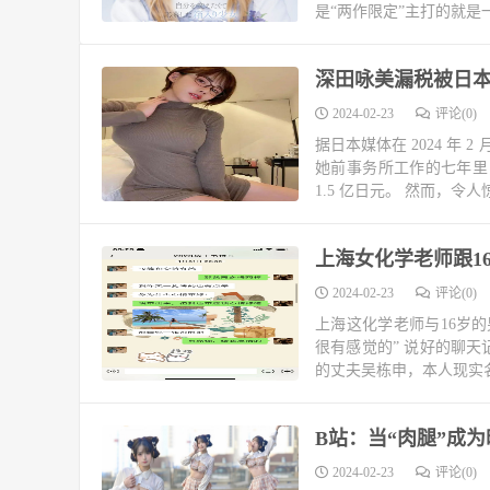
是“两作限定”主打的就是
深田咏美漏税被日本
2024-02-23
评论(0)
据日本媒体在 2024 年
她前事务所工作的七年里，
1.5 亿日元。 然而，令人
上海女化学老师跟1
2024-02-23
评论(0)
上海这化学老师与16岁
很有感觉的” 说好的聊
的丈夫吴栋申，本人现实名
B站：当“肉腿”成
2024-02-23
评论(0)