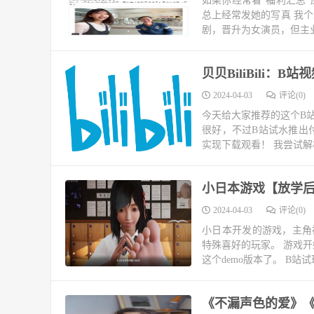
如果你经常看“福利汇总”
总上经常发她的写真 我个
剧，晋升为女演员，但主业
贝贝BiliBili：
2024-04-03
评论(0)
今天给大家推荐的这个B
很好，不过B站试水推出
实现下载观看！ 我尝试解析
小日本游戏【放学
2024-04-03
评论(0)
小日本开发的游戏，主角
特殊喜好的玩家。 游戏
这个demo版本了。 B站试玩视频：
《不漏声色的爱》《