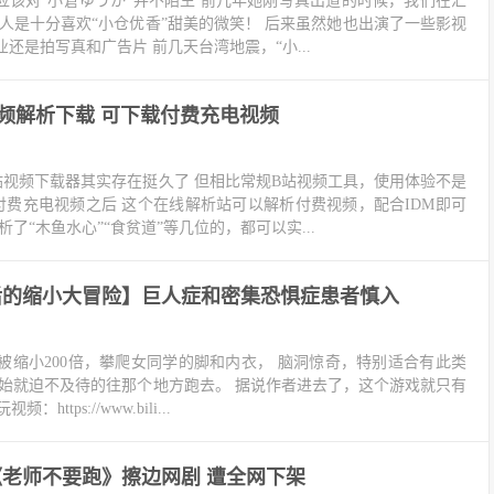
应该对“小倉ゆうか”并不陌生 前几年她刚写真出道的时候，我们在汇
人是十分喜欢“小仓优香”甜美的微笑！ 后来虽然她也出演了一些影视
还是拍写真和广告片 前几天台湾地震，“小...
B站视频解析下载 可下载付费充电视频
站视频下载器其实存在挺久了 但相比常规B站视频工具，使用体验不是
付费充电视频之后 这个在线解析站可以解析付费视频，配合IDM即可
了“木鱼水心”“食贫道”等几位的，都可以实...
后的缩小大冒险】巨人症和密集恐惧症患者慎入
被缩小200倍，攀爬女同学的脚和内衣， 脑洞惊奇，特别适合有此类
开始就迫不及待的往那个地方跑去。 据说作者进去了，这个游戏就只有
https://www.bili...
老师不要跑》擦边网剧 遭全网下架