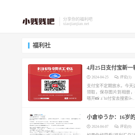
分享你的福利吧
xiaojianjian.net
福利社
4月25日支付宝新一
2024-04-25
评论(1)
支付宝不定期放水，今天
领取，保存图片到相册，每天扫一下
嗒开📸 z`hi付宝去搜索，̶...
小倉ゆうか：16岁
2024-04-07
评论(0)