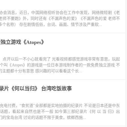
协会消息，近日，中国网络视听协会在工作中发现，网络微短剧《老
老师不要跑》外，同时还有《不漏声色的爱》《不漏声色的爱 老师不
个名称） 存在剧情低俗，台词、画面、情节涉及严重软...
立游戏《Atopes》
，点开以后一不小心就看完了 光看视频都感觉游戏非常有意思，玩起
个叫《Atopes》的游戏是一位日本游戏制作者的一款免费独立游戏 不
主题都十分有意思 感兴趣的可以看看这个长...
纪录片《何以当归》 台湾吃饭故事
充电付费，“食贫道”全部都是实地拍摄的纪录片 不论是日本还是中东
话题，看起来自然也是不一般 如今第三部纪录片《何 以 当 归》出
的宝岛台湾 讨论的话题不限于美食，槟榔西施...