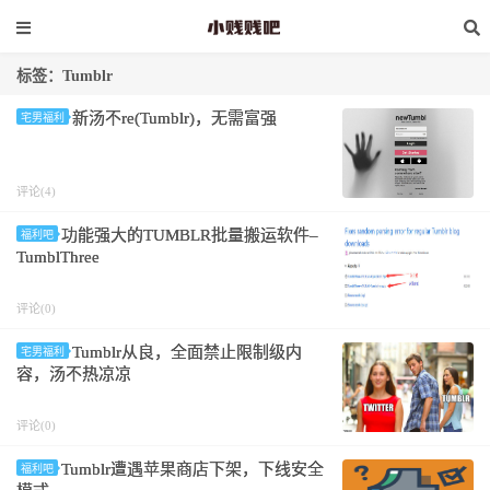
标签：Tumblr
新汤不re(Tumblr)，无需富强
宅男福利
评论(4)
功能强大的TUMBLR批量搬运软件–
福利吧
TumblThree
评论(0)
Tumblr从良，全面禁止限制级内
宅男福利
容，汤不热凉凉
评论(0)
Tumblr遭遇苹果商店下架，下线安全
福利吧