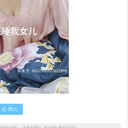
赞(
2
)