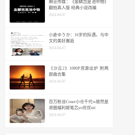
麻豆传媒：《金鳞岂是池中物》
翻拍真人版 经典小说改编
2024-04-07
小倉ゆうか：16岁的际遇，与中
文的美好邂逅
2024-04-07
《沙丘2》1080P资源出炉 附两
部曲合集
2024-04-07
百万粉丝Coser小仓千代w居然是
退圈福利姬笔芯yo优优mi
2024-04-07