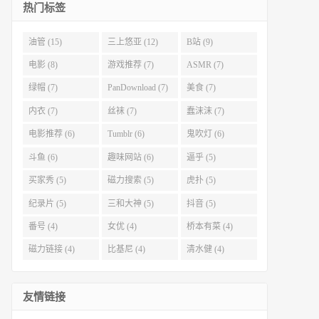
热门标签
油管 (15)
三上悠亚 (12)
B站 (9)
电影 (8)
游戏推荐 (7)
ASMR (7)
绿帽 (7)
PanDownload (7)
美食 (7)
内衣 (7)
丝袜 (7)
蠢沫沫 (7)
电影推荐 (6)
Tumblr (6)
鬼吹灯 (6)
斗鱼 (6)
趣味网站 (6)
逼乎 (5)
买家秀 (5)
磁力搜索 (5)
虎扑 (5)
纪录片 (5)
三和大神 (5)
抖音 (5)
番号 (4)
女优 (4)
桥本有菜 (4)
磁力链接 (4)
比基尼 (4)
清水健 (4)
友情链接