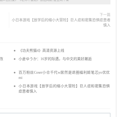
漏声色的爱》《老师不要跑》擦边网剧 遭全网下架
下一篇
小日本游戏【放学后的缩小大冒险】巨人症和密集恐惧症患者
慎入
《功夫熊猫4》高清资源上线
改
小倉ゆうか：16岁的际遇，与中文的美好邂逅
百万粉丝Coser小仓千代w居然是退圈福利姬笔芯yo优优
mi
小日本游戏【放学后的缩小大冒险】巨人症和密集恐惧
症患者慎入