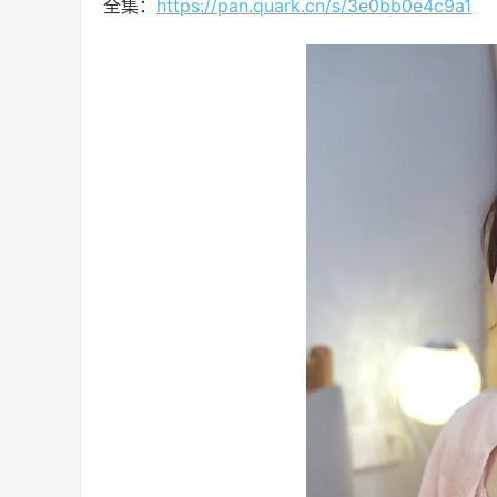
全集：
https://pan.quark.cn/s/3e0bb0e4c9a1