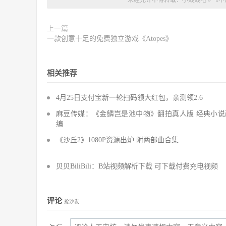
未经允许不得转载：
小贱贱吧
»
《不
上一篇
一款创意十足的免费独立游戏《Atopes》
相关推荐
4月25日支付宝新一轮扫码领大红包，亲测领2.6
麻豆传媒：《金鳞岂是池中物》翻拍真人版 经典小说
编
《沙丘2》1080P资源出炉 附两部曲合集
贝贝BiliBili：B站视频解析下载 可下载付费充电视频
评论
抢沙发