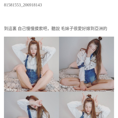
81581553_206918143
到這裏 自己慢慢摸索吧，聽說 毛妹子很愛好嫁到亞洲的