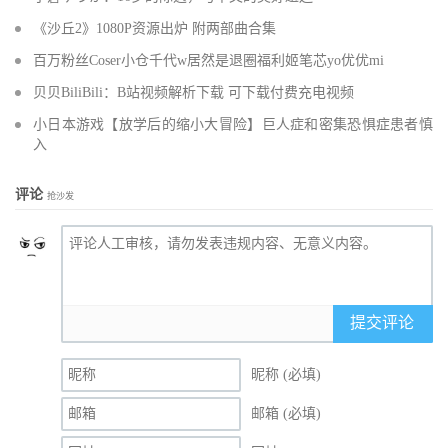
《沙丘2》1080P资源出炉 附两部曲合集
百万粉丝Coser小仓千代w居然是退圈福利姬笔芯yo优优mi
贝贝BiliBili：B站视频解析下载 可下载付费充电视频
小日本游戏【放学后的缩小大冒险】巨人症和密集恐惧症患者慎
入
评论
抢沙发
提交评论
昵称 (必填)
邮箱 (必填)