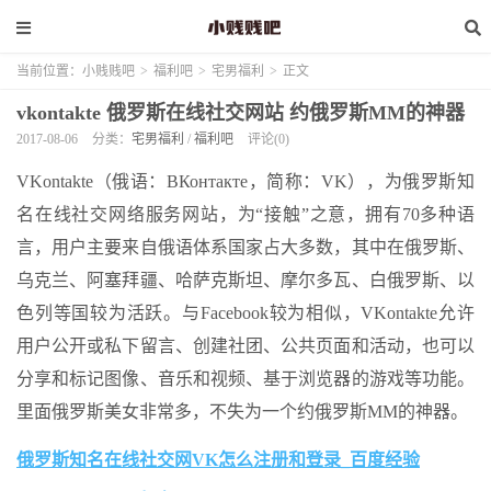
当前位置：
小贱贱吧
>
福利吧
>
宅男福利
>
正文
vkontakte 俄罗斯在线社交网站 约俄罗斯MM的神器
2017-08-06
分类：
宅男福利
/
福利吧
评论(0)
VKontakte（俄语：ВКонтакте，简称：VK），为俄罗斯知
名在线社交网络服务网站，为“接触”之意，拥有70多种语
言，用户主要来自俄语体系国家占大多数，其中在俄罗斯、
乌克兰、阿塞拜疆、哈萨克斯坦、摩尔多瓦、白俄罗斯、以
色列等国较为活跃。与Facebook较为相似，VKontakte允许
用户公开或私下留言、创建社团、公共页面和活动，也可以
分享和标记图像、音乐和视频、基于浏览器的游戏等功能。
里面俄罗斯美女非常多，不失为一个约俄罗斯MM的神器。
俄罗斯知名在线社交网
VK
怎么注册和登录_百度经验