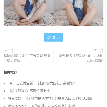
赞(
2
)
上一篇
下一篇
猩球崛起3 高清百度云完整 迅雷
国外著名社交网站reddit，内附
下载免费版
nsfw你懂的
相关推荐
4月25日支付宝新一轮扫码领大红包，亲测领2.6
《功夫熊猫4》高清资源上线
麻豆传媒：《金鳞岂是池中物》翻拍真人版 经典小说改编
小倉ゆうか：16岁的际遇，与中文的美好邂逅