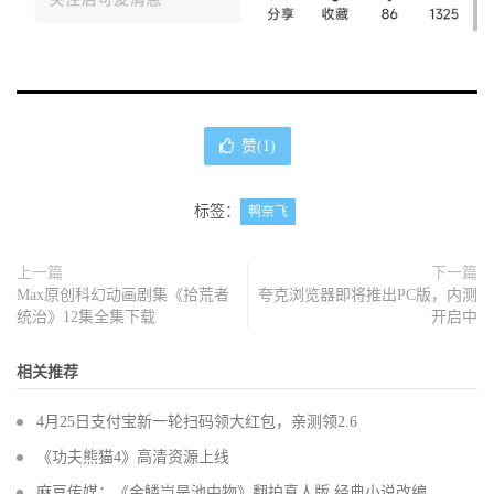
赞(
1
)
标签：
鸭奈飞
上一篇
下一篇
Max原创科幻动画剧集《拾荒者
夸克浏览器即将推出PC版，内测
统治》12集全集下载
开启中
相关推荐
4月25日支付宝新一轮扫码领大红包，亲测领2.6
《功夫熊猫4》高清资源上线
麻豆传媒：《金鳞岂是池中物》翻拍真人版 经典小说改编