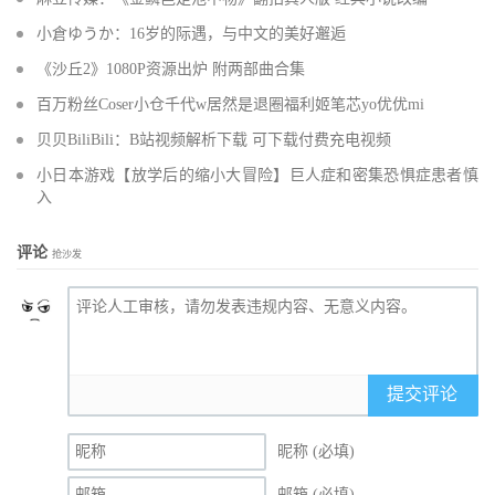
小倉ゆうか：16岁的际遇，与中文的美好邂逅
《沙丘2》1080P资源出炉 附两部曲合集
百万粉丝Coser小仓千代w居然是退圈福利姬笔芯yo优优mi
贝贝BiliBili：B站视频解析下载 可下载付费充电视频
小日本游戏【放学后的缩小大冒险】巨人症和密集恐惧症患者慎
入
评论
抢沙发
提交评论
昵称 (必填)
邮箱 (必填)