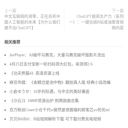
上一篇
下一篇
中文互联网的凋零，正在杀死中
ChatGPT提高生产力（系列
国人工智能的未来【为什么我们
一）：一键总结B站或油管音视
搞不出ChatGPT】
频内容
相关推荐
JavPlayer：AI破坏马赛克，大量马赛克破坏版影片流出
4月25日支付宝新一轮扫码领大红包，亲测领2.6
《功夫熊猫4》高清资源上线
麻豆传媒：《金鳞岂是池中物》翻拍真人版 经典小说改编
小倉ゆうか：16岁的际遇，与中文的美好邂逅
《沙丘2》1080P资源出炉 附两部曲合集
百万粉丝Coser小仓千代w居然是退圈福利姬笔芯yo优优mi
贝贝BiliBili：B站视频解析下载 可下载付费充电视频