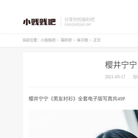
分享你的福利吧
xiaojianjian.net
当前位置：
小贱贱吧
>
福利吧
>
妹子图
>
正文
樱井宁宁
2021-03-17
分
樱井宁宁《男友衬衫》
全套电子版写真共49P