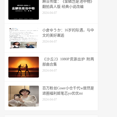
麻豆传媒：《金鳞岂是池中物》
翻拍真人版 经典小说改编
2024-04-07
小倉ゆうか：16岁的际遇，与中
文的美好邂逅
2024-04-07
《沙丘2》1080P资源出炉 附两
部曲合集
2024-04-07
百万粉丝Coser小仓千代w居然是
退圈福利姬笔芯yo优优mi
2024-04-07