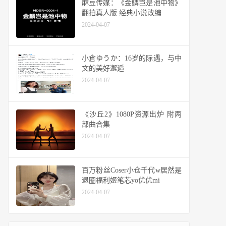
麻豆传媒：《金鳞岂是池中物》
翻拍真人版 经典小说改编
2024-04-07
小倉ゆうか：16岁的际遇，与中
文的美好邂逅
2024-04-07
《沙丘2》1080P资源出炉 附两
部曲合集
2024-04-07
百万粉丝Coser小仓千代w居然是
退圈福利姬笔芯yo优优mi
2024-04-07