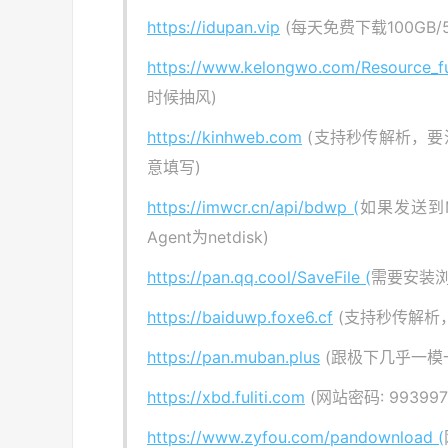
https://idupan.vip
(每天免费下载100GB/5
https://www.kelongwo.com/Resource_fu
时候抽风)
https://kinhweb.com
(支持秒传解析，要
意填写)
https://imwcr.cn/api/bdwp (
如果发送到M
Agent为netdisk)
https://pan.qq.cool/SaveFile (
需要安装
https://baiduwp.foxe6.cf
(支持秒传解析
https://pan.muban.plus
(跟极下几乎一模一
https://xbd.fuliti.com
(网站密码: 993
https://www.zyfou.com/pandownload (