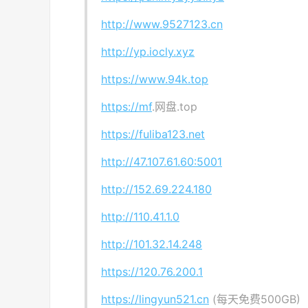
http://www.9527123.cn
http://yp.iocly.xyz
https://www.94k.top
https://mf
.网盘.top
https://fuliba123.net
http://47.107.61.60:5001
http://152.69.224.180
http://110.41.1.0
http://101.32.14.248
https://120.76.200.1
https://lingyun521.cn
(每天免费500GB)