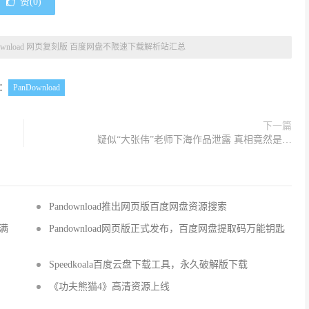
赞(
0
)
Download 网页复刻版 百度网盘不限速下载解析站汇总
：
PanDownload
下一篇
疑似“大张伟”老师下海作品泄露 真相竟然是…
Pandownload推出网页版百度网盘资源搜索
跑满
Pandownload网页版正式发布，百度网盘提取码万能钥匙
Speedkoala百度云盘下载工具，永久破解版下载
《功夫熊猫4》高清资源上线