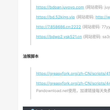
https://bdpan.juyovo.com
(网站密码: juy
https://bd.52king.vip
(网站密码:
http://
http://7.858686.cn:2222
(网站密码: 77yy
https://bdwp2.ysk521.cn
(网站密码: s
油猴脚本
https://greasyfork.org/zh-CN/scripts/4
https://greasyfork.org/zh-CN/scripts/
Pandownload.net使用，加速链接每天