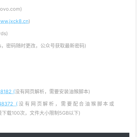
ovo.com)
www.jxck8.cn
)
ds)
a3s，密码随时更改，公众号获取最新密码)
18182 (
没有网页解析，需要安装油猴脚本)
448372 (
没有网页解析，需要配合油猴脚本或
免费下载100次，文件大小限制5GB以下)