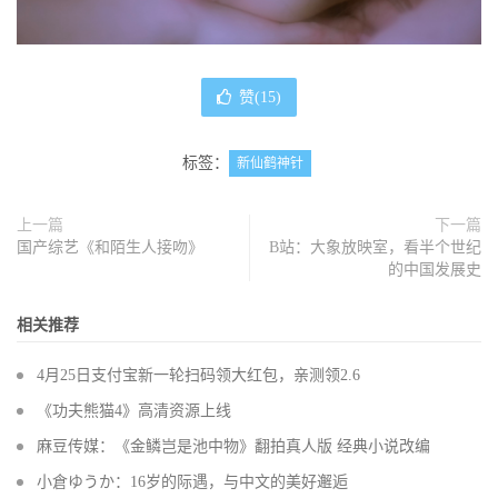
赞(
15
)
标签：
新仙鹤神针
上一篇
下一篇
国产综艺《和陌生人接吻》
B站：大象放映室，看半个世纪
的中国发展史
相关推荐
4月25日支付宝新一轮扫码领大红包，亲测领2.6
《功夫熊猫4》高清资源上线
麻豆传媒：《金鳞岂是池中物》翻拍真人版 经典小说改编
小倉ゆうか：16岁的际遇，与中文的美好邂逅