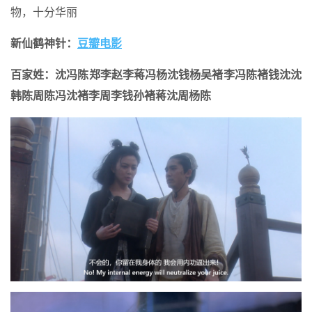
物，十分华丽
新仙鹤神针：
豆瓣电影
百家姓：沈冯陈郑李赵李蒋冯杨沈钱杨吴褚李冯陈褚钱沈沈
韩陈周陈冯沈褚李周李钱孙褚蒋沈周杨陈