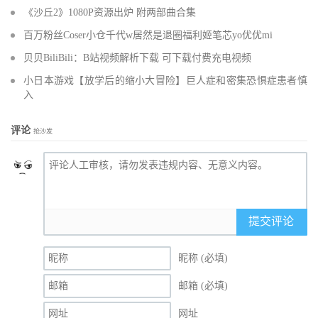
《沙丘2》1080P资源出炉 附两部曲合集
百万粉丝Coser小仓千代w居然是退圈福利姬笔芯yo优优mi
贝贝BiliBili：B站视频解析下载 可下载付费充电视频
小日本游戏【放学后的缩小大冒险】巨人症和密集恐惧症患者慎
入
评论
抢沙发
提交评论
昵称 (必填)
邮箱 (必填)
网址