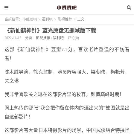
当前位置：
小贱贱吧
>
福利吧
>
影视推荐
>
正文
《新仙鹤神针》蓝光原盘无删减版下载
2022-11-17
分类：
影视推荐
/
福利吧
评论(0)
这部《新仙鹤神针》豆瓣7.1分，
喜欢老片重温的不妨看
看！
陈木胜导演，徐克监制，演员阵容强大，梁朝伟，梅艳芳，
关之琳
我非常喜欢关之琳在这部影片里的妆容，颜值巅峰时期！
网上热传的那张“我会把你留在体内的逼出来的”截图就是出
自这部影片！
这部影片有大量日本特摄影片的场景，中国武侠结合特摄怪