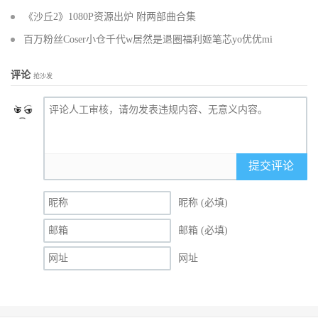
《沙丘2》1080P资源出炉 附两部曲合集
百万粉丝Coser小仓千代w居然是退圈福利姬笔芯yo优优mi
评论
抢沙发
提交评论
昵称 (必填)
邮箱 (必填)
网址