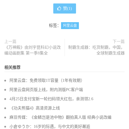
赞(
1
)
标签：
阿里云盘
上一篇
下一篇
《万神殿》由刘宇昆科幻小说改
制霸生成器：吃货制霸，中国，
编动画剧集 第一季8集全
全球制霸生成器
相关推荐
阿里云盘：免费领取1T容量（1年有效期）
阿里云盘网页版上线，附内测版PC客户端
4月25日支付宝新一轮扫码领大红包，亲测领2.6
《功夫熊猫4》高清资源上线
麻豆传媒：《金鳞岂是池中物》翻拍真人版 经典小说改编
小倉ゆうか：16岁的际遇，与中文的美好邂逅