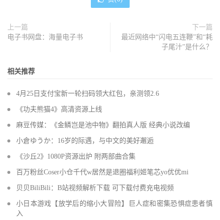
上一篇
下一篇
电子书网盘：海量电子书
最近网络中“闪电五连鞭”和“耗
子尾汁”是什么？
相关推荐
4月25日支付宝新一轮扫码领大红包，亲测领2.6
《功夫熊猫4》高清资源上线
麻豆传媒：《金鳞岂是池中物》翻拍真人版 经典小说改编
小倉ゆうか：16岁的际遇，与中文的美好邂逅
《沙丘2》1080P资源出炉 附两部曲合集
百万粉丝Coser小仓千代w居然是退圈福利姬笔芯yo优优mi
贝贝BiliBili：B站视频解析下载 可下载付费充电视频
小日本游戏【放学后的缩小大冒险】巨人症和密集恐惧症患者慎
入