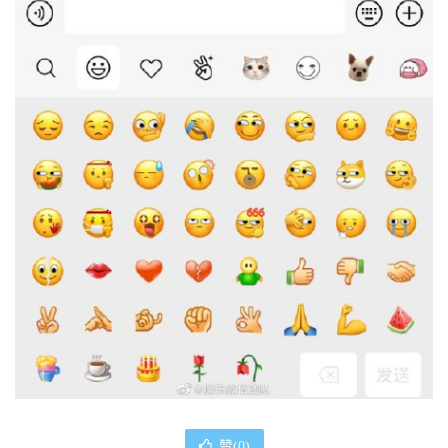
赞(
0
)