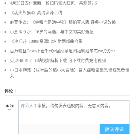
4月25日支付宝新一轮扫码领大红包，亲测领2.6
《功夫熊猫4》高清资源上线
麻豆传媒：《金鳞岂是池中物》翻拍真人版 经典小说改编
小倉ゆうか：16岁的际遇，与中文的美好邂逅
《沙丘2》1080P资源出炉 附两部曲合集
百万粉丝Coser小仓千代w居然是退圈福利姬笔芯yo优优mi
贝贝BiliBili：B站视频解析下载 可下载付费充电视频
小日本游戏【放学后的缩小大冒险】巨人症和密集恐惧症患者慎
入
评论
1
提交评论