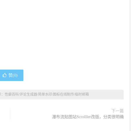
赞(
0
)
：性癖百科/评论生成器/简单水印/图标在线制作/临时邮箱
下一篇
瀑布流贴图站Scrolller改版，分类很明确