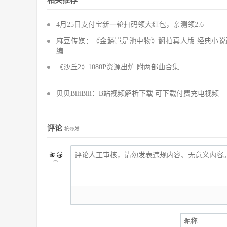
相关推荐
4月25日支付宝新一轮扫码领大红包，亲测领2.6
麻豆传媒：《金鳞岂是池中物》翻拍真人版 经典小说
编
《沙丘2》1080P资源出炉 附两部曲合集
贝贝BiliBili：B站视频解析下载 可下载付费充电视频
评论
抢沙发