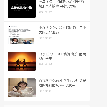
麻豆传媒：《金鳞岂是池中物》
翻拍真人版 经典小说改编
2024-04-07
小倉ゆうか：16岁的际遇，与中
文的美好邂逅
2024-04-07
《沙丘2》1080P资源出炉 附两
部曲合集
2024-04-07
百万粉丝Coser小仓千代w居然是
退圈福利姬笔芯yo优优mi
2024-04-07