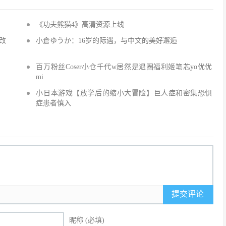
《功夫熊猫4》高清资源上线
改
小倉ゆうか：16岁的际遇，与中文的美好邂逅
百万粉丝Coser小仓千代w居然是退圈福利姬笔芯yo优优
mi
小日本游戏【放学后的缩小大冒险】巨人症和密集恐惧
症患者慎入
提交评论
昵称 (必填)