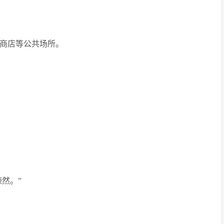
于商店等公共场所。
然。”