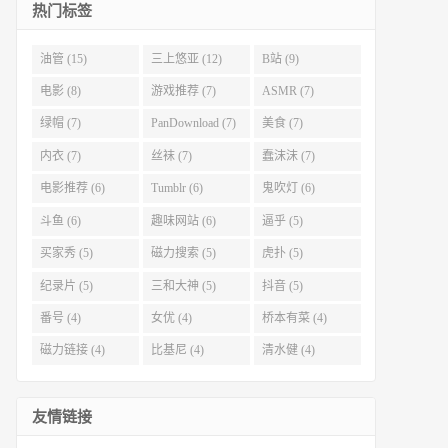
热门标签
油管 (15)
三上悠亚 (12)
B站 (9)
电影 (8)
游戏推荐 (7)
ASMR (7)
绿帽 (7)
PanDownload (7)
美食 (7)
内衣 (7)
丝袜 (7)
蠢沫沫 (7)
电影推荐 (6)
Tumblr (6)
鬼吹灯 (6)
斗鱼 (6)
趣味网站 (6)
逼乎 (5)
买家秀 (5)
磁力搜索 (5)
虎扑 (5)
纪录片 (5)
三和大神 (5)
抖音 (5)
番号 (4)
女优 (4)
桥本有菜 (4)
磁力链接 (4)
比基尼 (4)
清水健 (4)
友情链接