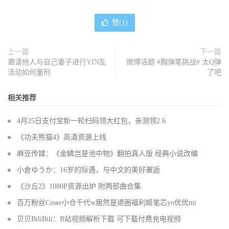
赞(
1
)
上一篇
下一篇
邀请他人与自己妻子进行YIN乱
微博话题 #胸弹笔挑战# 太Q弹
活动如何量刑
了吧
相关推荐
4月25日支付宝新一轮扫码领大红包，亲测领2.6
《功夫熊猫4》高清资源上线
麻豆传媒：《金鳞岂是池中物》翻拍真人版 经典小说改编
小倉ゆうか：16岁的际遇，与中文的美好邂逅
《沙丘2》1080P资源出炉 附两部曲合集
百万粉丝Coser小仓千代w居然是退圈福利姬笔芯yo优优mi
贝贝BiliBili：B站视频解析下载 可下载付费充电视频