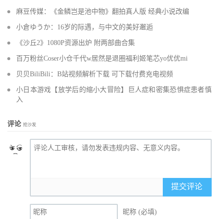
麻豆传媒：《金鳞岂是池中物》翻拍真人版 经典小说改编
小倉ゆうか：16岁的际遇，与中文的美好邂逅
《沙丘2》1080P资源出炉 附两部曲合集
百万粉丝Coser小仓千代w居然是退圈福利姬笔芯yo优优mi
贝贝BiliBili：B站视频解析下载 可下载付费充电视频
小日本游戏【放学后的缩小大冒险】巨人症和密集恐惧症患者慎
入
评论
抢沙发
提交评论
昵称 (必填)