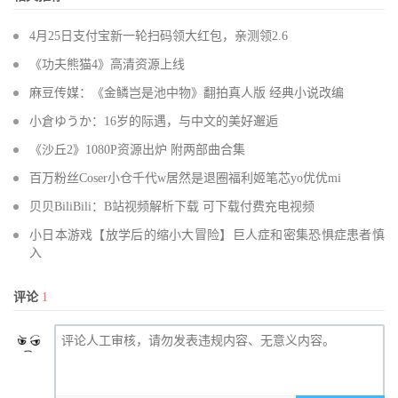
4月25日支付宝新一轮扫码领大红包，亲测领2.6
《功夫熊猫4》高清资源上线
麻豆传媒：《金鳞岂是池中物》翻拍真人版 经典小说改编
小倉ゆうか：16岁的际遇，与中文的美好邂逅
《沙丘2》1080P资源出炉 附两部曲合集
百万粉丝Coser小仓千代w居然是退圈福利姬笔芯yo优优mi
贝贝BiliBili：B站视频解析下载 可下载付费充电视频
小日本游戏【放学后的缩小大冒险】巨人症和密集恐惧症患者慎
入
评论
1