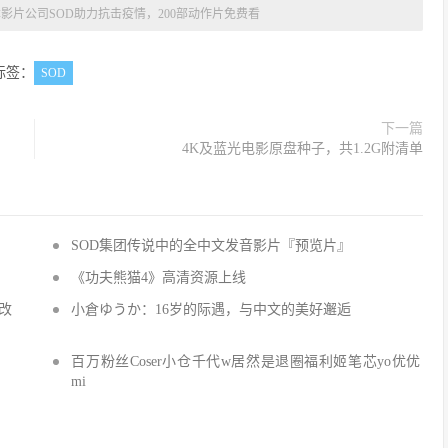
影片公司SOD助力抗击疫情，200部动作片免费看
标签：
SOD
下一篇
4K及蓝光电影原盘种子，共1.2G附清单
SOD集团传说中的全中文发音影片『预览片』
《功夫熊猫4》高清资源上线
改
小倉ゆうか：16岁的际遇，与中文的美好邂逅
百万粉丝Coser小仓千代w居然是退圈福利姬笔芯yo优优
mi