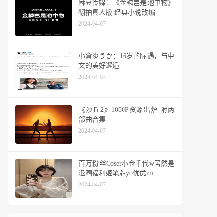
麻豆传媒：《金鳞岂是池中物》
翻拍真人版 经典小说改编
2024-04-07
小倉ゆうか：16岁的际遇，与中
文的美好邂逅
2024-04-07
《沙丘2》1080P资源出炉 附两
部曲合集
2024-04-07
百万粉丝Coser小仓千代w居然是
退圈福利姬笔芯yo优优mi
2024-04-07