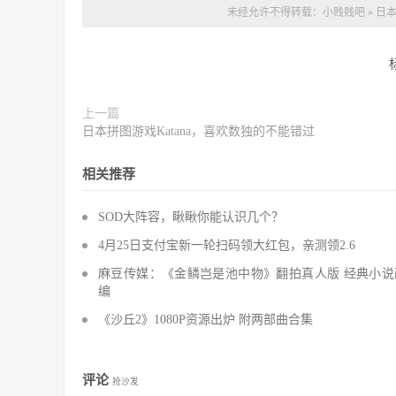
未经允许不得转载：
小贱贱吧
»
日本
上一篇
日本拼图游戏Katana，喜欢数独的不能错过
相关推荐
SOD大阵容，瞅瞅你能认识几个？
4月25日支付宝新一轮扫码领大红包，亲测领2.6
麻豆传媒：《金鳞岂是池中物》翻拍真人版 经典小说
编
《沙丘2》1080P资源出炉 附两部曲合集
评论
抢沙发