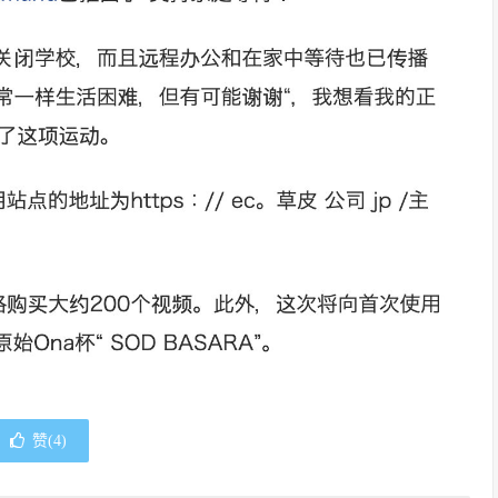
赞(
4
)