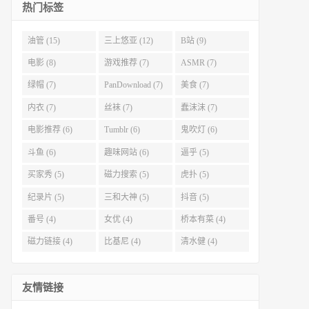
热门标签
油管 (15)
三上悠亚 (12)
B站 (9)
电影 (8)
游戏推荐 (7)
ASMR (7)
绿帽 (7)
PanDownload (7)
美食 (7)
内衣 (7)
丝袜 (7)
蠢沫沫 (7)
电影推荐 (6)
Tumblr (6)
鬼吹灯 (6)
斗鱼 (6)
趣味网站 (6)
逼乎 (5)
买家秀 (5)
磁力搜索 (5)
虎扑 (5)
纪录片 (5)
三和大神 (5)
抖音 (5)
番号 (4)
女优 (4)
桥本有菜 (4)
磁力链接 (4)
比基尼 (4)
清水健 (4)
友情链接