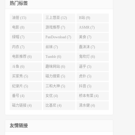
热门标签
油管 (15)
三上悠亚 (12)
B站 (9)
电影 (8)
游戏推荐 (7)
ASMR (7)
绿帽 (7)
PanDownload (7)
美食 (7)
内衣 (7)
丝袜 (7)
蠢沫沫 (7)
电影推荐 (6)
Tumblr (6)
鬼吹灯 (6)
斗鱼 (6)
趣味网站 (6)
逼乎 (5)
买家秀 (5)
磁力搜索 (5)
虎扑 (5)
纪录片 (5)
三和大神 (5)
抖音 (5)
番号 (4)
女优 (4)
桥本有菜 (4)
磁力链接 (4)
比基尼 (4)
清水健 (4)
友情链接