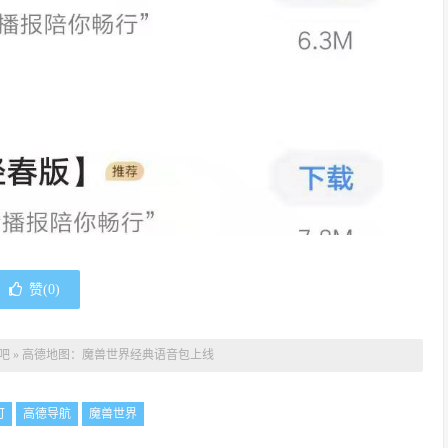
赞(
0
)
吧
»
高德地图：魔兽世界经典语音包上线
可
高德导航
魔兽世界