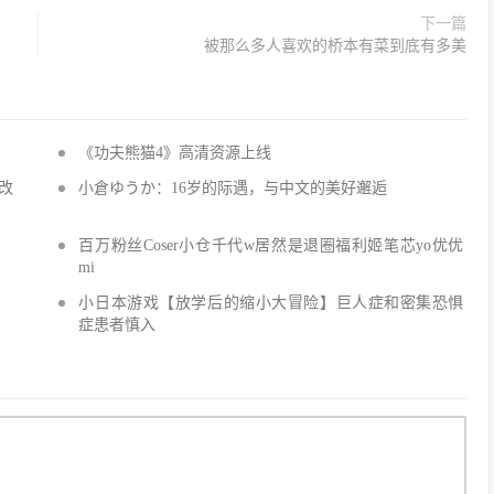
下一篇
被那么多人喜欢的桥本有菜到底有多美
《功夫熊猫4》高清资源上线
改
小倉ゆうか：16岁的际遇，与中文的美好邂逅
百万粉丝Coser小仓千代w居然是退圈福利姬笔芯yo优优
mi
小日本游戏【放学后的缩小大冒险】巨人症和密集恐惧
症患者慎入