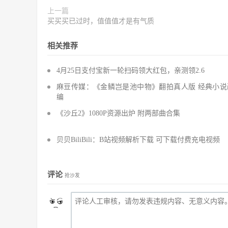
上一篇
买买买已过时，值值值才是有气质
相关推荐
4月25日支付宝新一轮扫码领大红包，亲测领2.6
麻豆传媒：《金鳞岂是池中物》翻拍真人版 经典小说
编
《沙丘2》1080P资源出炉 附两部曲合集
贝贝BiliBili：B站视频解析下载 可下载付费充电视频
评论
抢沙发