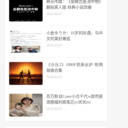
麻豆传媒：《金鳞岂是池中物》
翻拍真人版 经典小说改编
2024-04-07
小倉ゆうか：16岁的际遇，与中
文的美好邂逅
2024-04-07
《沙丘2》1080P资源出炉 附两
部曲合集
2024-04-07
百万粉丝Coser小仓千代w居然是
退圈福利姬笔芯yo优优mi
2024-04-07