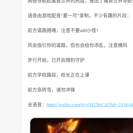
高德导航
趁
魔兽世界
的热度，推出了
魔兽世界
导航
语音由游戏配音“
夏一可
”录制，不少有趣的片段：
前方道路拥堵，注意不要add小怪！
风会指引你的道路，但也会给你添乱，注意横风
步行开始，已开启猎豹守护
前方学校路段，校长正在上课
前方急转弯，请勿冲锋
全语音：
https://weibo.com/tv/v/I425lvCkl?fid=1034