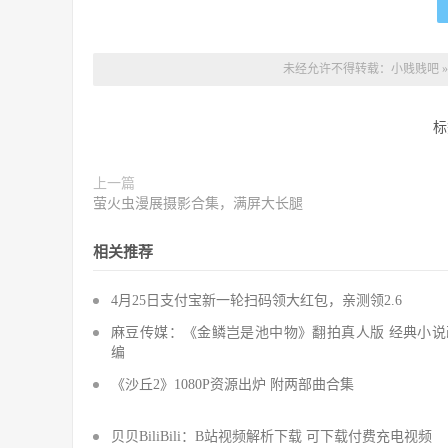
未经允许不得转载：
小贱贱吧
标
上一篇
萤火虫漫展摄影合集，满屏大长腿
相关推荐
4月25日支付宝新一轮扫码领大红包，亲测领2.6
麻豆传媒：《金鳞岂是池中物》翻拍真人版 经典小说
编
《沙丘2》1080P资源出炉 附两部曲合集
贝贝BiliBili：B站视频解析下载 可下载付费充电视频