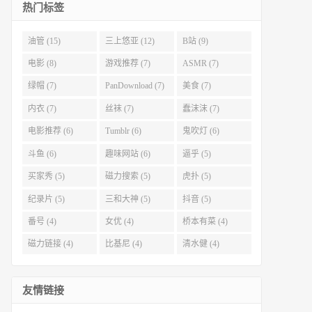
热门标签
油管 (15)
三上悠亚 (12)
B站 (9)
电影 (8)
游戏推荐 (7)
ASMR (7)
绿帽 (7)
PanDownload (7)
美食 (7)
内衣 (7)
丝袜 (7)
蠢沫沫 (7)
电影推荐 (6)
Tumblr (6)
鬼吹灯 (6)
斗鱼 (6)
趣味网站 (6)
逼乎 (5)
买家秀 (5)
磁力搜索 (5)
虎扑 (5)
纪录片 (5)
三和大神 (5)
抖音 (5)
番号 (4)
女优 (4)
桥本有菜 (4)
磁力链接 (4)
比基尼 (4)
清水健 (4)
友情链接