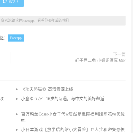
赞(
0
)
»
变老滤镜软件Faceapp，看看你40年后的模样
签：
Faceapp
下一篇
轩子巨二兔 小姐姐写真 69P
《功夫熊猫4》高清资源上线
改
小倉ゆうか：16岁的际遇，与中文的美好邂逅
百万粉丝Coser小仓千代w居然是退圈福利姬笔芯yo优优
mi
小日本游戏【放学后的缩小大冒险】巨人症和密集恐惧