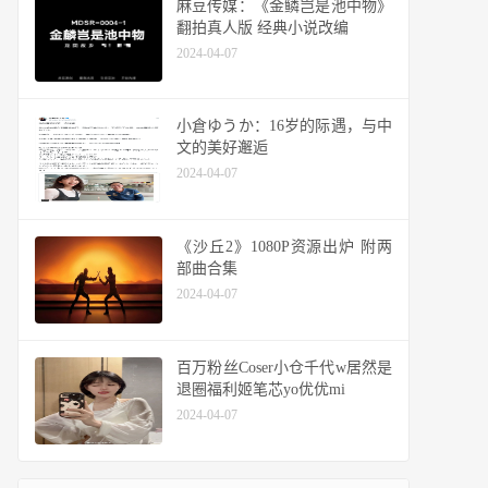
麻豆传媒：《金鳞岂是池中物》
翻拍真人版 经典小说改编
2024-04-07
小倉ゆうか：16岁的际遇，与中
文的美好邂逅
2024-04-07
《沙丘2》1080P资源出炉 附两
部曲合集
2024-04-07
百万粉丝Coser小仓千代w居然是
退圈福利姬笔芯yo优优mi
2024-04-07