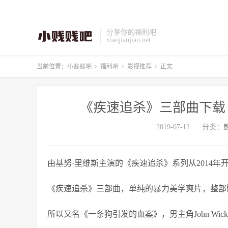
分享你的福利吧
xiaojianjian.net
当前位置：
小贱贱吧
>
福利吧
>
影视推荐
>
正文
《疾速追杀》三部曲下载
2019-07-12
分类：
由基努·里维斯主演的《
疾速追杀
》系列从2014年
《
疾速追杀
》三部曲，单纯的暴力美学爽片，整部
所以又名《一条狗引发的血案》，男主角
John Wick