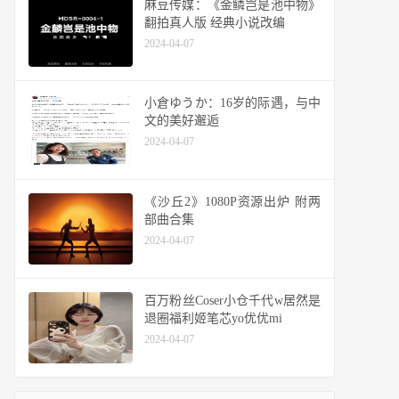
麻豆传媒：《金鳞岂是池中物》
翻拍真人版 经典小说改编
2024-04-07
小倉ゆうか：16岁的际遇，与中
文的美好邂逅
2024-04-07
《沙丘2》1080P资源出炉 附两
部曲合集
2024-04-07
百万粉丝Coser小仓千代w居然是
退圈福利姬笔芯yo优优mi
2024-04-07