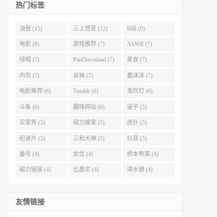
热门标签
油管 (15)
三上悠亚 (12)
B站 (9)
电影 (8)
游戏推荐 (7)
ASMR (7)
绿帽 (7)
PanDownload (7)
美食 (7)
内衣 (7)
丝袜 (7)
蠢沫沫 (7)
电影推荐 (6)
Tumblr (6)
鬼吹灯 (6)
斗鱼 (6)
趣味网站 (6)
逼乎 (5)
买家秀 (5)
磁力搜索 (5)
虎扑 (5)
纪录片 (5)
三和大神 (5)
抖音 (5)
番号 (4)
女优 (4)
桥本有菜 (4)
磁力链接 (4)
比基尼 (4)
清水健 (4)
友情链接