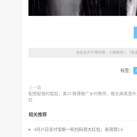
未经允许不得转载：
小贱贱吧
»
《疾
标签：
上一篇
配图配错的尴尬，某ZF微博推广乡村教师，椎名麻美意外
红
相关推荐
4月25日支付宝新一轮扫码领大红包，亲测领2.6