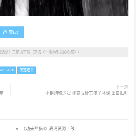
赞(
2
)
速追杀》三部曲下载（又名《一条狗引发的血案》）
John Wick
疾速追杀
下一篇
走
小钢炮和少妇 却变成给其孩子补课 出自贴吧
《功夫熊猫4》高清资源上线