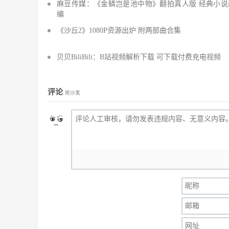
麻豆传媒：《金鳞岂是池中物》翻拍真人版 经典小说
编
《沙丘2》1080P资源出炉 附两部曲合集
贝贝BiliBili：B站视频解析下载 可下载付费充电视频
评论
抢沙发