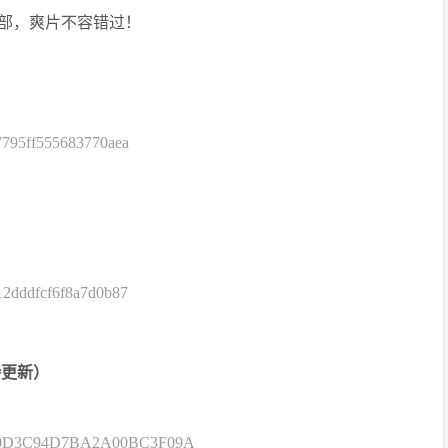
三部，爽片不容错过！
7795ff555683770aea
12dddfcf6f8a7d0b87
待更新）
1CE0D3C94D7BA2A00BC3F09A