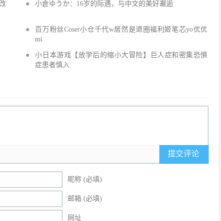
改
小倉ゆうか：16岁的际遇，与中文的美好邂逅
百万粉丝Coser小仓千代w居然是退圈福利姬笔芯yo优优
mi
小日本游戏【放学后的缩小大冒险】巨人症和密集恐惧
症患者慎入
提交评论
昵称 (必填)
邮箱 (必填)
网址