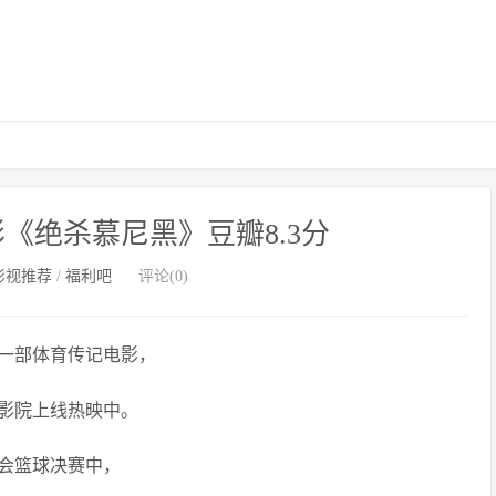
《绝杀慕尼黑》豆瓣8.3分
影视推荐
/
福利吧
评论(0)
一部体育传记电影，
在影院上线热映中。
运会篮球决赛中，