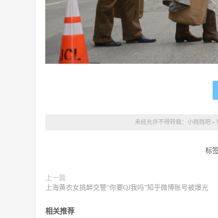
未经允许不得转载：
小贱贱吧
»
标
上一篇
上海黄衣女挑衅交警“你要QJ我吗”知乎微博账号被爆光
相关推荐