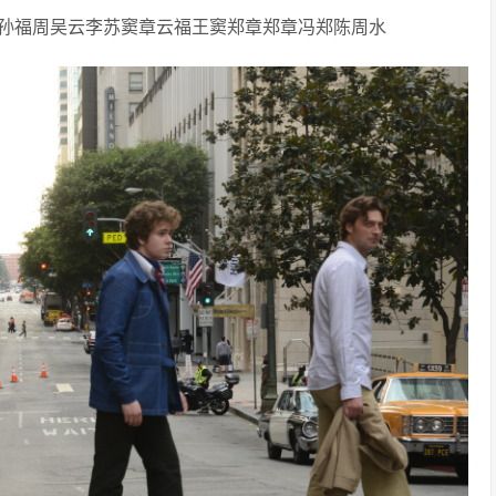
孙福周吴云李苏窦章云福王窦郑章郑章冯郑陈周水