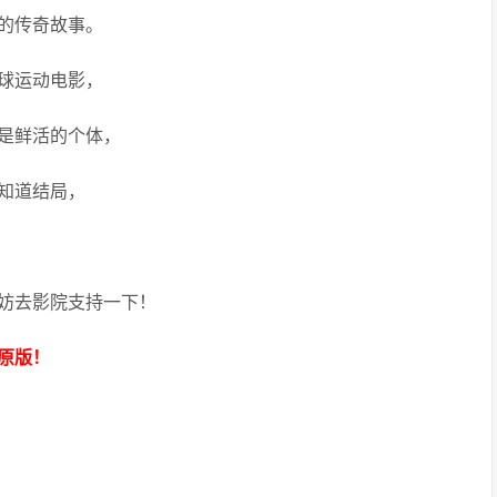
队的传奇故事。
球运动电影，
是鲜活的个体，
知道结局，
妨去影院支持一下！
原版！