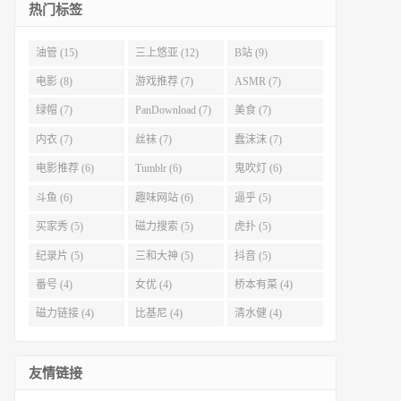
热门标签
油管 (15)
三上悠亚 (12)
B站 (9)
电影 (8)
游戏推荐 (7)
ASMR (7)
绿帽 (7)
PanDownload (7)
美食 (7)
内衣 (7)
丝袜 (7)
蠢沫沫 (7)
电影推荐 (6)
Tumblr (6)
鬼吹灯 (6)
斗鱼 (6)
趣味网站 (6)
逼乎 (5)
买家秀 (5)
磁力搜索 (5)
虎扑 (5)
纪录片 (5)
三和大神 (5)
抖音 (5)
番号 (4)
女优 (4)
桥本有菜 (4)
磁力链接 (4)
比基尼 (4)
清水健 (4)
友情链接