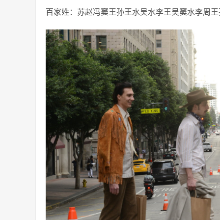
百家姓：苏赵冯窦王孙王水吴水李王吴窦水李周王