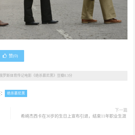
赞(
0
)
俄罗斯体育传记电影《绝杀慕尼黑》豆瓣8.3分
签：
绝杀慕尼黑
下一篇
希崎杰西卡在30岁的生日上宣布引退，结束11年职业生涯 ​​​​