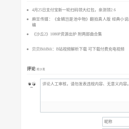
4月25日支付宝新一轮扫码领大红包，亲测领2.6
麻豆传媒：《金鳞岂是池中物》翻拍真人版 经典小说
编
《沙丘2》1080P资源出炉 附两部曲合集
贝贝BiliBili：B站视频解析下载 可下载付费充电视频
评论
抢沙发