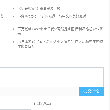
《功夫熊猫4》高清资源上线
改
小倉ゆうか：16岁的际遇，与中文的美好邂逅
百万粉丝Coser小仓千代w居然是退圈福利姬笔芯yo优优
mi
小日本游戏【放学后的缩小大冒险】巨人症和密集恐惧
症患者慎入
提交评论
昵称 (必填)