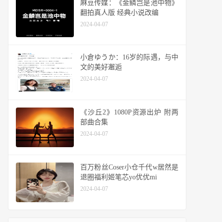
麻豆传媒：《金鳞岂是池中物》
翻拍真人版 经典小说改编
2024-04-07
小倉ゆうか：16岁的际遇，与中
文的美好邂逅
2024-04-07
《沙丘2》1080P资源出炉 附两
部曲合集
2024-04-07
百万粉丝Coser小仓千代w居然是
退圈福利姬笔芯yo优优mi
2024-04-07