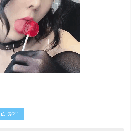
赞(
21
)