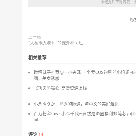
未经允许不得转载：
标
上一篇
“大桥未九老师”的课外补习班
相关推荐
微博妹子推荐@一小央泽 一个爱COS的黑丝小姐姐-妹
图，美女诱惑
《功夫熊猫4》高清资源上线
小倉ゆうか：16岁的际遇，与中文的美好邂逅
百万粉丝Coser小仓千代w居然是退圈福利姬笔芯yo
mi
评论
14