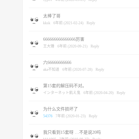
太棒了哥
kksk
6年前 (2021-02-24)
Reply
666666666666666厉害
王大锤
6年前 (2020-09-21)
Reply
六66666666666
aka不知道
6年前 (2020-07-28)
Reply
第15套的解压码不对。
インターネット飢え鬼
6年前 (2020-04-20)
Reply
为什么文件损坏了
54376
7年前 (2020-01-23)
Reply
我只看到15套呀 …不是说20吗