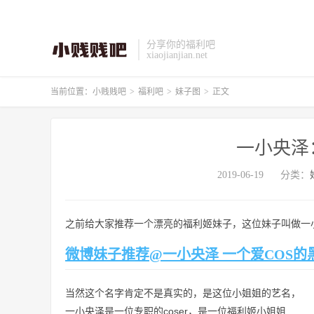
分享你的福利吧
xiaojianjian.net
当前位置：
小贱贱吧
>
福利吧
>
妹子图
>
正文
一小央泽：
2019-06-19
分类：
之前给大家推荐一个漂亮的福利姬妹子，这位妹子叫做一
微博妹子推荐@一小央泽 一个爱COS的
当然这个名字肯定不是真实的，是这位小姐姐的艺名，
一小央泽是一位专职的coser，是一位福利姬小姐姐