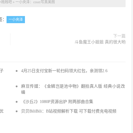
小贱贱吧
»
一小央泽：coser写真美图
签：
一小央泽
下一篇
斗鱼魔王小姐姐 真的很大哟
子
4月25日支付宝新一轮扫码领大红包，亲测领2.6
麻豆传媒：《金鳞岂是池中物》翻拍真人版 经典小说改
编
《沙丘2》1080P资源出炉 附两部曲合集
优优
贝贝BiliBili：B站视频解析下载 可下载付费充电视频