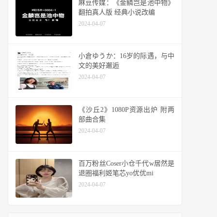
麻豆传媒：《金鳞岂是池中物》
翻拍真人版 经典小说改编
2024-04-07
小倉ゆうか：16岁的际遇，与中
文的美好邂逅
2024-04-07
《沙丘2》1080P资源出炉 附两
部曲合集
2024-04-07
百万粉丝Coser小仓千代w居然是
退圈福利姬笔芯yo优优mi
2024-04-07