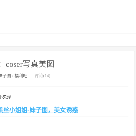
coser写真美图
妹子图
/
福利吧
评论(14)
小央泽
黑丝小姐姐-妹子图，美女诱惑