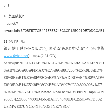
o=1
10.美国队长2
magnet:?
xt=urn:btih:3F0BF577CB4F737EB748C3CF125C01DE70DCCAB1
11.银河护卫队
银河护卫队IMAX版.720p.国英双语.BD中英双字【6v电影
www.6vhao.net
】.mp4 (2.31 GB)
ed2k://|file|%E9%93%B6%E6%B2%B3%E6%8A%A4%E5%8D
%AB%E9%98%9FIMAX%E7%89%88.720p.%E5%9B%BD%
E8%8B%B1%E5%8F%8C%E8%AF%AD.BD%E4%B8%AD%
E8%8B%B1%E5%8F%8C%E5%AD%97%E3%80%906v%E7
%94%B5%E5%BD%B1www.6vhao.net%E3%80%91.mp4|2479
986057|22830344000D4565BAFF846488DF6255|h=WFDSSZ
U3IMWE37UYCZ4X76NOZ7NE7YSQ|/