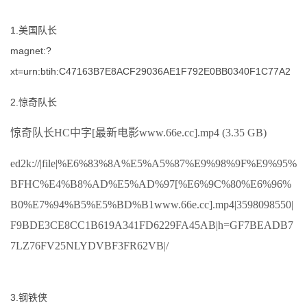
1.美国队长
magnet:?
xt=urn:btih:C47163B7E8ACF29036AE1F792E0BB0340F1C77A2
2.惊奇队长
惊奇队长HC中字[最新电影www.66e.cc].mp4 (3.35 GB)
ed2k://|file|%E6%83%8A%E5%A5%87%E9%98%9F%E9%95%
BFHC%E4%B8%AD%E5%AD%97[%E6%9C%80%E6%96%
B0%E7%94%B5%E5%BD%B1www.66e.cc].mp4|3598098550|
F9BDE3CE8CC1B619A341FD6229FA45AB|h=GF7BEADB7
7LZ76FV25NLYDVBF3FR62VB|/
3.钢铁侠