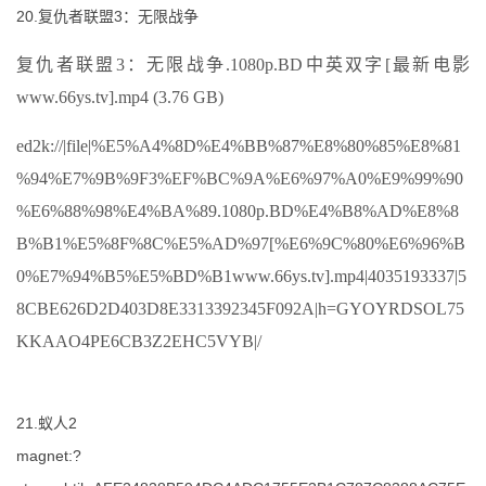
20.复仇者联盟3：无限战争
复仇者联盟3：无限战争.1080p.BD中英双字[最新电影
www.66ys.tv].mp4 (3.76 GB)
ed2k://|file|%E5%A4%8D%E4%BB%87%E8%80%85%E8%81
%94%E7%9B%9F3%EF%BC%9A%E6%97%A0%E9%99%90
%E6%88%98%E4%BA%89.1080p.BD%E4%B8%AD%E8%8
B%B1%E5%8F%8C%E5%AD%97[%E6%9C%80%E6%96%B
0%E7%94%B5%E5%BD%B1www.66ys.tv].mp4|4035193337|5
8CBE626D2D403D8E3313392345F092A|h=GYOYRDSOL75
KKAAO4PE6CB3Z2EHC5VYB|/
21.蚁人2
magnet:?