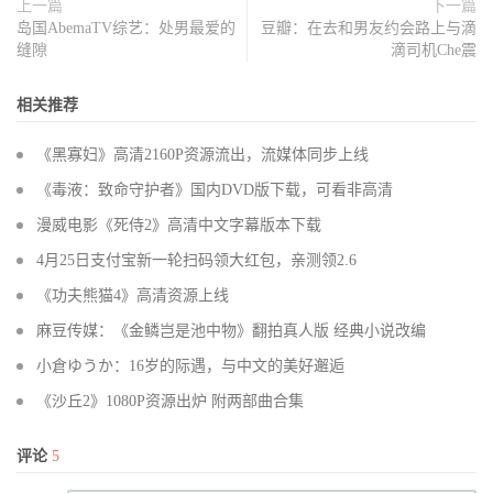
上一篇
下一篇
岛国AbemaTV综艺：处男最爱的
豆瓣：在去和男友约会路上与滴
缝隙
滴司机Che震
相关推荐
《黑寡妇》高清2160P资源流出，流媒体同步上线
《毒液：致命守护者》国内DVD版下载，可看非高清
漫威电影《死侍2》高清中文字幕版本下载
4月25日支付宝新一轮扫码领大红包，亲测领2.6
《功夫熊猫4》高清资源上线
麻豆传媒：《金鳞岂是池中物》翻拍真人版 经典小说改编
小倉ゆうか：16岁的际遇，与中文的美好邂逅
《沙丘2》1080P资源出炉 附两部曲合集
评论
5