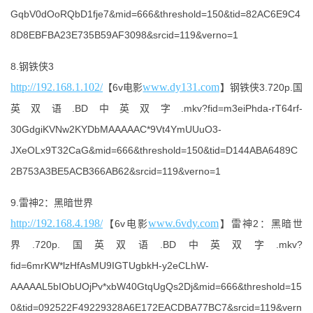
GqbV0dOoRQbD1fje7&mid=666&threshold=150&tid=82AC6E9C4
8D8EBFBA23E735B59AF3098&srcid=119&verno=1
8.钢铁侠3
http://192.168.1.102/
www.dy131.com
【6v电影
】钢铁侠3.720p.国
英双语.BD中英双字.mkv?fid=m3eiPhda-rT64rf-
30GdgiKVNw2KYDbMAAAAAC*9Vt4YmUUuO3-
JXeOLx9T32CaG&mid=666&threshold=150&tid=D144ABA6489C
2B753A3BE5ACB366AB62&srcid=119&verno=1
9.雷神2：黑暗世界
http://192.168.4.198/
www.6vdy.com
【6v电影
】雷神2：黑暗世
界.720p.国英双语.BD中英双字.mkv?
fid=6mrKW*lzHfAsMU9IGTUgbkH-y2eCLhW-
AAAAAL5bIObUOjPv*xbW40GtqUgQs2Dj&mid=666&threshold=15
0&tid=092522F49229328A6E172EACDBA77BC7&srcid=119&vern