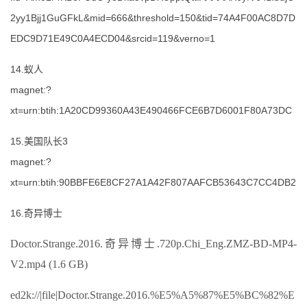
2yy1Bjj1GuGFkL&mid=666&threshold=150&tid=74A4F00AC8D7D
EDC9D71E49C0A4ECD04&srcid=119&verno=1
14.蚁人
magnet:?
xt=urn:btih:1A20CD99360A43E490466FCE6B7D6001F80A73DC
15.美国队长3
magnet:?
xt=urn:btih:90BBFE6E8CF27A1A42F807AAFCB53643C7CC4DB2
16.奇异博士
Doctor.Strange.2016.奇异博士.720p.Chi_Eng.ZMZ-BD-MP4-
V2.mp4 (1.6 GB)
ed2k://|file|Doctor.Strange.2016.%E5%A5%87%E5%BC%82%E