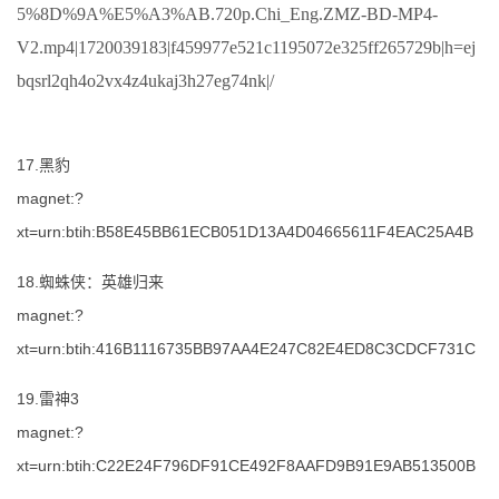
5%8D%9A%E5%A3%AB.720p.Chi_Eng.ZMZ-BD-MP4-
V2.mp4|1720039183|f459977e521c1195072e325ff265729b|h=ej
bqsrl2qh4o2vx4z4ukaj3h27eg74nk|/
17.黑豹
magnet:?
xt=urn:btih:B58E45BB61ECB051D13A4D04665611F4EAC25A4B
18.蜘蛛侠：英雄归来
magnet:?
xt=urn:btih:416B1116735BB97AA4E247C82E4ED8C3CDCF731C
19.雷神3
magnet:?
xt=urn:btih:C22E24F796DF91CE492F8AAFD9B91E9AB513500B