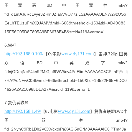
英双语.BD中英双字.mkv?
fid=d1mAJuRcLVye3ZRln0Zia6VVO77zlLSzAAAAAOENW2vzOSo
EeLhTEUzuFmXQJAMV&mid=666&threshold=150&tid=AD49C83
15F56C05D8F805A9BF6678E4B&srcid=119&verno=1
6.雷神
http://192.168.0.100/
www.dy131.com
【6v电影
】雷神.720p.国英
双语.BD中英双字.mkv?
fid=jGDmjNcP4kn92MiGjhf9WV5cy4PdElimAAAAAAC5CPLaFjYnjIj
kHA*AqNFwC0Sf&mid=666&threshold=150&tid=1B522F65F6DC0
4626A2A210965DEA27A&srcid=119&verno=1
7.复仇者联盟
http://192.168.1.49/
www.dy131.com
【6v电影
】复仇者联盟DVD中
英双字.mp4?
fid=2NynC9Rb1Dh2VCXVcxtbPaXAGi5nO*M8AAAAAIC6jPTm4Ja