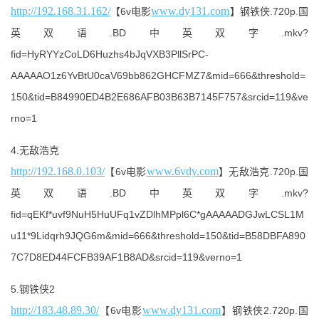
http://192.168.31.162/
www.dy131.com
【6v电影
】钢铁侠.720p.国
英双语.BD中英双字.mkv?
fid=HyRYYzCoLD6Huzhs4bJqVXB3PllSrPC-
AAAAAO1z6YvBtU0caV69bb862GHCFMZ7&mid=666&threshold=
150&tid=B84990ED4B2E686AFB03B63B7145F757&srcid=119&ve
rno=1
4.无敌浩克
http://192.168.0.103/
www.6vdy.com
【6v电影
】无敌浩克.720p.国
英双语.BD中英双字.mkv?
fid=qEKf*uvf9NuH5HuUFq1vZDlhMPpl6C*gAAAAADGJwLCSL1M
u11*9Lidqrh9JQG6m&mid=666&threshold=150&tid=B58DBFA890
7C7D8ED44FCFB39AF1B8AD&srcid=119&verno=1
5.钢铁侠2
http://183.48.89.30/
www.dy131.com
【6v电影
】钢铁侠2.720p.国