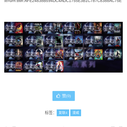
xt=urn:btih:AFE24838B594DC4ADC1755E3B1C787C8388AC75E
赞(
0
)
标签：
复联4
漫威