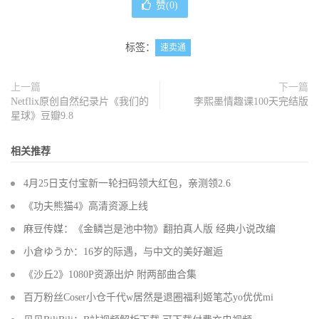
赞(
0
)
标签：
速卖通
上一篇
下一篇
Netflix原创自然纪录片《我们的
李熙墨情趣课100天完结版
星球》豆瓣9.8
相关推荐
4月25日支付宝新一轮扫码领大红包，亲测领2.6
《功夫熊猫4》高清资源上线
麻豆传媒：《金鳞岂是池中物》翻拍真人版 经典小说改编
小倉ゆうか：16岁的际遇，与中文的美好邂逅
《沙丘2》1080P资源出炉 附两部曲合集
百万粉丝Coser小仓千代w居然是退圈福利姬笔芯yo优优mi