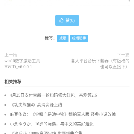
赞(
0
)
标签：
戒烟
戒烟助手
上一篇
下一篇
win10数字激活工具—
各大平台音乐下载器（有版权的
HWID_v6.0.0.1
也可以直接下）
相关推荐
4月25日支付宝新一轮扫码领大红包，亲测领2.6
《功夫熊猫4》高清资源上线
麻豆传媒：《金鳞岂是池中物》翻拍真人版 经典小说改编
小倉ゆうか：16岁的际遇，与中文的美好邂逅
《沙丘2》1080P资源出炉 附两部曲合集