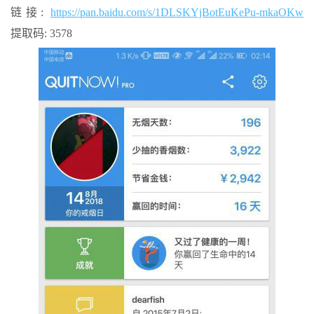
链接:
https://pan.baidu.com/s/1DLSKYjBotEuKePu-mkaOKw
提取码: 3578