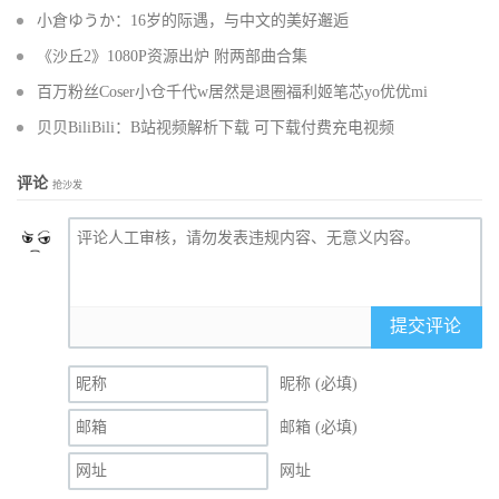
小倉ゆうか：16岁的际遇，与中文的美好邂逅
《沙丘2》1080P资源出炉 附两部曲合集
百万粉丝Coser小仓千代w居然是退圈福利姬笔芯yo优优mi
贝贝BiliBili：B站视频解析下载 可下载付费充电视频
评论
抢沙发
提交评论
昵称 (必填)
邮箱 (必填)
网址