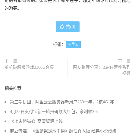
定的折扣省钱的。如果是你土豪不在乎，那无所谓你可以随时随地
的购买。
赞(
0
)
标签：
阿里云
上一篇
下一篇
单机破解版游戏3300G合集
网友整理分享：B站缺营养系列
视频
相关推荐
第三期拼团：阿里云云服务器新用户269一年，2核4G1兆
4月25日支付宝新一轮扫码领大红包，亲测领2.6
《功夫熊猫4》高清资源上线
麻豆传媒：《金鳞岂是池中物》翻拍真人版 经典小说改编