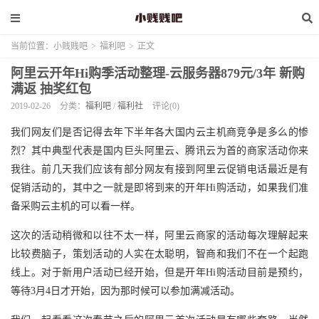
当前位置：
小贱贱吧
>
福利吧
>
正文
阿里云开年Hi购季活动整理-云服务器879元/3年 新购
满返 抽奖红包
2019-02-26
分类：
福利吧
/
福利社
评论(0)
我们网友们是否记得去年下半年各大国内云主机商竞争是多么的惨
烈？其中典型代表是国内巨头阿里云、腾讯云为首的商家活动你来
我往。前几天我们应该有部分网友有接到阿里云促销电话最近是有
促销活动的，其中之一就是即将到来的开年Hi购活动，如果我们准
备采购云主机的可以看一样。
这次的活动稍微和以往不太一样，阿里云商家的活动每次理解起来
比较费脑子，策划活动的人实在太聪明，智商和我们不在一个起跑
线上。对于新用户活动已经开始，但是开年Hi购活动目前是预约，
等待3月4日才开始，因为那时候可以参加满减活动。