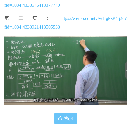
fid=1034:4338546413377740
第二集：
https://weibo.com/tv/v/HgkzP4q2d?
fid=1034:4338921413505538
赞(
0
)