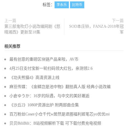
标签：
李永乐
比特币
上一篇
下一篇
第三部鬼吹灯小说改编网剧《怒
SOD本庄铃，FANZA-2018年冠
晴湘西》更新至18集
军
相关推荐
最有创意的重磅区块链产品来啦，AV币
4月25日支付宝新一轮扫码领大红包，亲测领2.6
《功夫熊猫4》高清资源上线
麻豆传媒：《金鳞岂是池中物》翻拍真人版 经典小说改编
小倉ゆうか：16岁的际遇，与中文的美好邂逅
《沙丘2》1080P资源出炉 附两部曲合集
百万粉丝Coser小仓千代w居然是退圈福利姬笔芯yo优优mi
贝贝BiliBili：B站视频解析下载 可下载付费充电视频