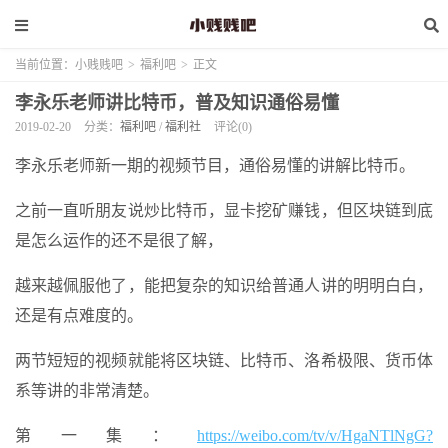
当前位置：
小贱贱吧
>
福利吧
>
正文
李永乐老师讲比特币，普及知识通俗易懂
2019-02-20
分类：
福利吧
/
福利社
评论(0)
李永乐
老师新一期的视频节目，通俗易懂的讲解
比特币
。
之前一直听朋友说炒
比特币
，显卡挖矿赚钱，但区块链到底
是怎么运作的还不是很了解，
越来越佩服他了，能把复杂的知识给普通人讲的明明白白，
还是有点难度的。
两节短短的视频就能将区块链、
比特币
、洛希极限、货币体
系等讲的非常清楚。
第一集：
https://weibo.com/tv/v/HgaNTlNgG?