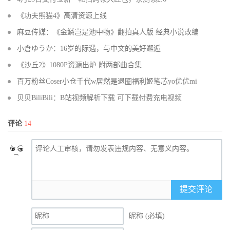
《功夫熊猫4》高清资源上线
麻豆传媒：《金鳞岂是池中物》翻拍真人版 经典小说改编
小倉ゆうか：16岁的际遇，与中文的美好邂逅
《沙丘2》1080P资源出炉 附两部曲合集
百万粉丝Coser小仓千代w居然是退圈福利姬笔芯yo优优mi
贝贝BiliBili：B站视频解析下载 可下载付费充电视频
评论
14
提交评论
昵称 (必填)