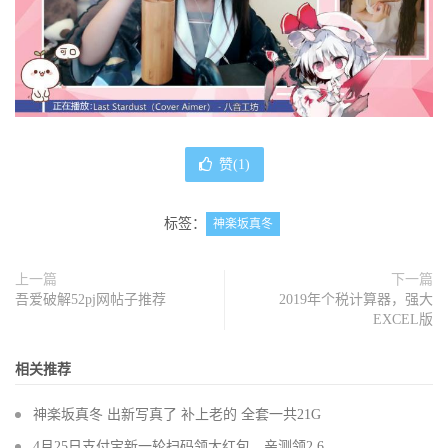
赞(
1
)
标签：
神楽坂真冬
上一篇
下一篇
吾爱破解52pj网帖子推荐
2019年个税计算器，强大
EXCEL版
相关推荐
神楽坂真冬 出新写真了 补上老的 全套一共21G
4月25日支付宝新一轮扫码领大红包，亲测领2.6