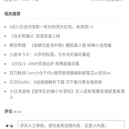
相关推荐
4月25日支付宝新一轮扫码领大红包，亲测领2.6
《功夫熊猫4》高清资源上线
麻豆传媒：《金鳞岂是池中物》翻拍真人版 经典小说改编
小倉ゆうか：16岁的际遇，与中文的美好邂逅
《沙丘2》1080P资源出炉 附两部曲合集
百万粉丝Coser小仓千代w居然是退圈福利姬笔芯yo优优mi
贝贝BiliBili：B站视频解析下载 可下载付费充电视频
小日本游戏【放学后的缩小大冒险】巨人症和密集恐惧症患者慎
入
评论
抢沙发