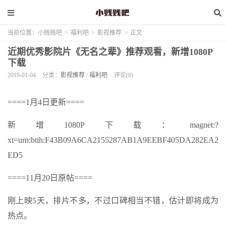
当前位置：
小贱贱吧
>
福利吧
>
影视推荐
>
正文
近期优秀影院片《无名之辈》推荐观看，新增1080P
下载
2019-01-04
分类：
影视推荐
/
福利吧
评论(0)
====1月4日更新====
新增1080P下载：magnet:?
xt=urn:btih:F43B09A6CA2155287AB1A9EEBF405DA282EA2
ED5
====11月20日
原帖
====
刚上映5天，排片不多，不过口碑相当不错，估计即将成为
热点。