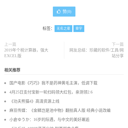
赞(
0
)
标签：
无名之辈
章宇
上一篇
下一篇
2019年个税计算器，强大
网友总结：珍藏的软件/工具/网
EXCEL版
站分享
相关推荐
国产电影《巧巧》我不是药神黄毛主演，低调下载
4月25日支付宝新一轮扫码领大红包，亲测领2.6
《功夫熊猫4》高清资源上线
麻豆传媒：《金鳞岂是池中物》翻拍真人版 经典小说改编
小倉ゆうか：16岁的际遇，与中文的美好邂逅