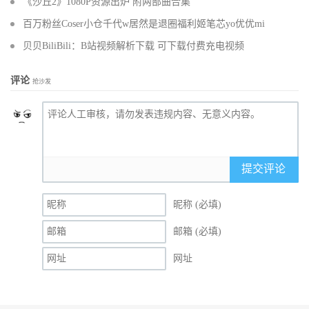
《沙丘2》1080P资源出炉 附两部曲合集
百万粉丝Coser小仓千代w居然是退圈福利姬笔芯yo优优mi
贝贝BiliBili：B站视频解析下载 可下载付费充电视频
评论
抢沙发
提交评论
昵称 (必填)
邮箱 (必填)
网址