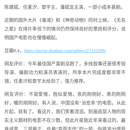
陈建斌、任素汐、
章宇
主、潘斌龙主演，一部小成本喜剧。
近期的国外大片《毒液》和《神奇动物》同时上映，《
无名
之辈
》在排片率低下的情况仍然保持良好的票房和评分，说
明国产电影也在慢慢崛起。
豆瓣8.4，
https://movie.douban.com/subject/27110296/
网友评价：今年最佳国产喜剧没跑了，多线叙事还是很考验
导演、编剧功力和演员表演的，所幸本片完成度都非常不
错，任素汐和
章宇
太给劲了，强力推荐。
网友评价：不是爱情，胜似爱情。丧的刚刚好，黑的刚刚
好，暖的刚刚好。有人说，中国没有“治愈系”的电影。从此
片起，就有了。看这片，我们笑着流泪。刻画底层人物的现
实主义题材的电影不在少数，但此片是我近年来看过的，最
具诚意、三观最正，也最“哀而不伤”的一部。你将充分感受