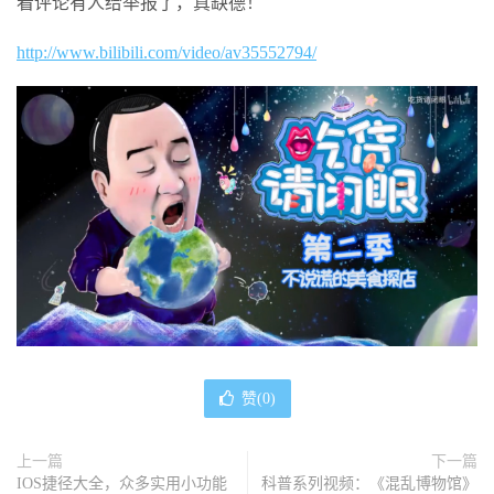
看评论有人给举报了，真缺德！
http://www.bilibili.com/video/av35552794/
赞(
0
)
上一篇
下一篇
IOS捷径大全，众多实用小功能
科普系列视频：《混乱博物馆》