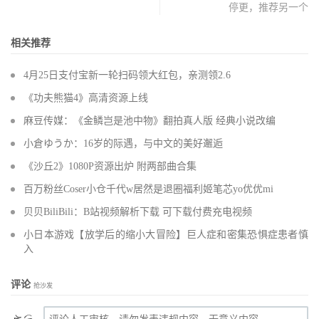
停更，推荐另一个
相关推荐
4月25日支付宝新一轮扫码领大红包，亲测领2.6
《功夫熊猫4》高清资源上线
麻豆传媒：《金鳞岂是池中物》翻拍真人版 经典小说改编
小倉ゆうか：16岁的际遇，与中文的美好邂逅
《沙丘2》1080P资源出炉 附两部曲合集
百万粉丝Coser小仓千代w居然是退圈福利姬笔芯yo优优mi
贝贝BiliBili：B站视频解析下载 可下载付费充电视频
小日本游戏【放学后的缩小大冒险】巨人症和密集恐惧症患者慎
入
评论
抢沙发