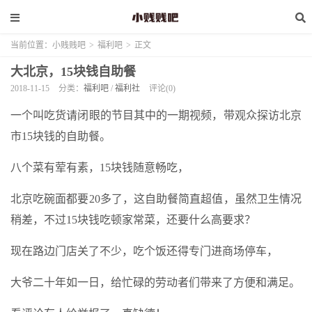
当前位置：
小贱贱吧
>
福利吧
>
正文
大北京，15块钱自助餐
2018-11-15
分类：
福利吧
/
福利社
评论(0)
一个叫吃货请闭眼的节目其中的一期视频，带观众探访北京
市15块钱的自助餐。
八个菜有荤有素，15块钱随意畅吃，
北京吃碗面都要20多了，这自助餐简直超值，虽然卫生情况
稍差，不过15块钱吃顿家常菜，还要什么高要求？
现在路边门店关了不少，吃个饭还得专门进商场停车，
大爷二十年如一日，给忙碌的劳动者们带来了方便和满足。