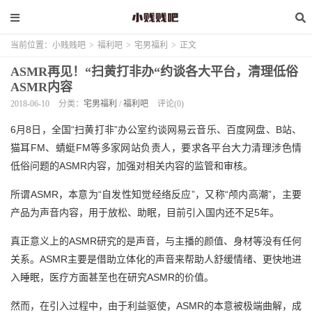
当前位置：
小贱贱吧
>
福利吧
>
宅男福利
>
正文
ASMR再见！“扫黄打非办“约谈各大平台，清理低俗
ASMR内容
2018-06-10
分类：
宅男福利
/
福利吧
评论(0)
6月8日，全国“扫黄打非”办公室约谈网易云音乐、百度网盘、B站、
猫耳FM、蜻蜓FM等多家网站负责人，要求各平台大力清理涉色情
低俗问题的
ASMR
内容，加强对相关内容的监管和审核。
所谓
ASMR
，本意为“自发性知觉经络反应”，又称“
颅内高潮
”，主要
产品为声音内容，用于放松、助眠，目前引入国内还不足5年。
真正意义上的
ASMR
研究的是声音，与主播的颜值、身材等没有任何
关系。
ASMR
主要是借助立体化的声音来帮助人舒缓情绪、更快地进
入睡眠，医疗方面甚至也在研究
ASMR
的价值。
然而，在引入过程中，由于利益驱使，
ASMR
的本意被极端曲解，成