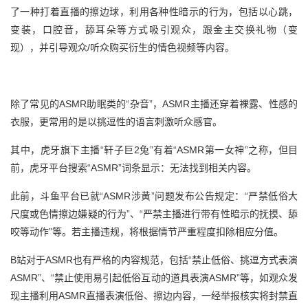
了一种打着直播的擦边球，利用各种性暗示的行为，包括以心跳，
变装，口腔音，舔耳朵等方式吸引观众，跟金主交换礼物（变
现），并引导观众/听众购买衍生的情色视频等内容。
除了常见的
ASMR
助眠类的“杂音”，
ASMR
主播还穿着裸露、性感的
衣服，更常用的是以挑逗性的语言刺激听众感官。
其中，虎牙旗下主播“轩子巨2兔”有着“ASMR第一女神”之称，但目
前，虎牙平台搜索“ASMR”词条显示：无法找到相关内容。
此前，斗鱼平台已就“ASMR涉黄”问题发布公告规定：“严禁低俗大
尺度或色情擦边嫌疑的行为”、“严禁主播进行带有性暗示的抚摸、舔
咬等动作”等。若主播违规，将根据情节严重程度扣除相应分值。
B站对于ASMR也有严格的内容规范，包括“禁止低俗、挑逗方式表演
ASMR”、“禁止使用易引起低俗互动的道具表演ASMR”等，如观众发
现主播利用ASMR直播表演低俗、擦边内容，一经举报核实将封禁直