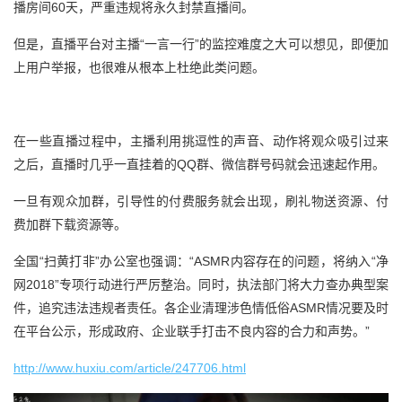
播房间60天，严重违规将永久封禁直播间。
但是，直播平台对主播“一言一行”的监控难度之大可以想见，即便加
上用户举报，也很难从根本上杜绝此类问题。
在一些直播过程中，主播利用挑逗性的声音、动作将观众吸引过来
之后，直播时几乎一直挂着的QQ群、微信群号码就会迅速起作用。
一旦有观众加群，引导性的付费服务就会出现，刷礼物送资源、付
费加群下载资源等。
全国“扫黄打非”办公室也强调：“ASMR内容存在的问题，将纳入“净
网2018”专项行动进行严厉整治。同时，执法部门将大力查办典型案
件，追究违法违规者责任。各企业清理涉色情低俗ASMR情况要及时
在平台公示，形成政府、企业联手打击不良内容的合力和声势。”
http://www.huxiu.com/article/247706.html