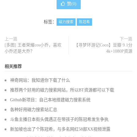
赞(
0
)
标签：
磁力搜索
陈冠希
上一篇
下一篇
[多图] 王者荣耀cos小乔，喜欢
【寻梦环游记Coco】豆瓣 9.1分
小乔还是大乔？
4k+1080P资源
相关推荐
神奇网站：我知道你下载了什么
推荐两个好用的磁力搜索网站，所以BT资源都可以下载
Github新项目：自己本地搭建磁力搜索系统
各种好用磁力搜索站汇总
斗鱼主播日本街头偶遇正在带孩子的陈冠希发生争执
新加坡也出了个陈冠希，与多名网红58部XX视频泄露