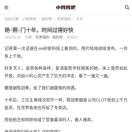
当前位置：
小贱贱吧
>
福利吧
>
宅男福利
>
正文
艳~照~门十年，时间过得好快
2018-02-01
分类：
宅男福利
/
福利吧
评论(0)
记得第一次还是在sis矽统科技上看到的，照片陆陆续续发布，一共
有上千张。
好多艺人，姿势各种各样，星语星愿年轻貌美的她，床上竟然如此
开放，对幼小的心灵产生了巨大的冲击，看了一遍又一遍。
要感谢
陈冠希
，给了我们谢霆锋的待遇。
十年后，三位主角境况却不一样，
陈冠希
服装公司CLOT收到上千万
投资，在世界各地也开起了专卖店。
而张柏芝和阿娇却成了受害最深的人，被人唾弃。
来说说你们的十年？过的咋样？