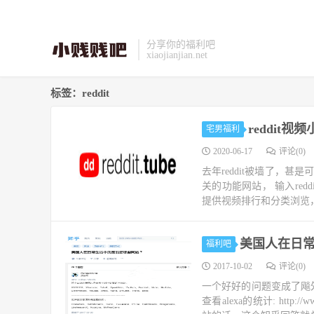
分享你的福利吧
xiaojianjian.net
标签：reddit
reddit
宅男福利
2020-06-17
评论(0)
去年reddit被墙了，甚是
关的功能网站， 输入re
提供视频排行和分类浏览，其
美国人在日
福利吧
2017-10-02
评论(0)
一个好好的问题变成了飚
查看alexa的统计: http: