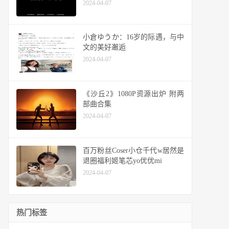
2024-04-07
小倉ゆうか：16岁的际遇，与中
文的美好邂逅
2024-04-07
《沙丘2》1080P资源出炉 附两
部曲合集
2024-04-07
百万粉丝Coser小仓千代w居然是
退圈福利姬笔芯yo优优mi
2024-04-07
热门标签