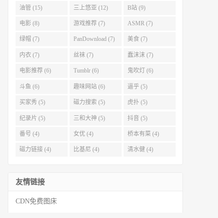
油管 (15)
三上悠亚 (12)
B站 (9)
电影 (8)
游戏推荐 (7)
ASMR (7)
绿帽 (7)
PanDownload (7)
美食 (7)
内衣 (7)
丝袜 (7)
蠢沫沫 (7)
电影推荐 (6)
Tumblr (6)
鬼吹灯 (6)
斗鱼 (6)
趣味网站 (6)
逼乎 (5)
买家秀 (5)
磁力搜索 (5)
虎扑 (5)
纪录片 (5)
三和大神 (5)
抖音 (5)
番号 (4)
女优 (4)
桥本有菜 (4)
磁力链接 (4)
比基尼 (4)
清水健 (4)
友情链接
CDN免费图床