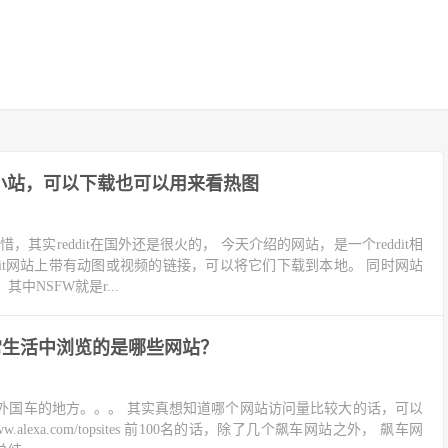
视频小站，可以下载也可以用来看热图
可惜，其实reddit在国外还是很火的， 今天介绍的网站，是一个reddit相
ddit网站上带有动图或视频的链接，可以将它们下载到本地。 同时网站
中NSFW就是r...
常生活中浏览的是哪些网站？
外国车的地方。。。 其实真想知道哪个网站访问量比较大的话，可以
//www.alexa.com/topsites 前100名的话，除了几个飙车网站之外， 飙车网