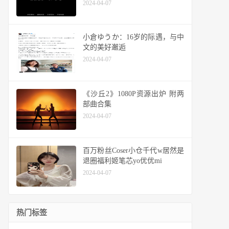
2024-04-07
小倉ゆうか：16岁的际遇，与中
文的美好邂逅
2024-04-07
《沙丘2》1080P资源出炉 附两
部曲合集
2024-04-07
百万粉丝Coser小仓千代w居然是
退圈福利姬笔芯yo优优mi
2024-04-07
热门标签