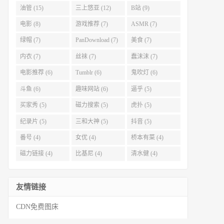
油管 (15)
三上悠亚 (12)
B站 (9)
电影 (8)
游戏推荐 (7)
ASMR (7)
绿帽 (7)
PanDownload (7)
美食 (7)
内衣 (7)
丝袜 (7)
蠢沫沫 (7)
电影推荐 (6)
Tumblr (6)
鬼吹灯 (6)
斗鱼 (6)
趣味网站 (6)
逼乎 (5)
买家秀 (5)
磁力搜索 (5)
虎扑 (5)
纪录片 (5)
三和大神 (5)
抖音 (5)
番号 (4)
女优 (4)
桥本有菜 (4)
磁力链接 (4)
比基尼 (4)
清水健 (4)
友情链接
CDN免费图床