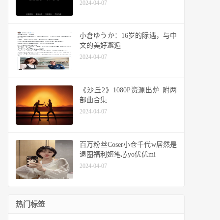
2024-04-07
小倉ゆうか：16岁的际遇，与中
文的美好邂逅
2024-04-07
《沙丘2》1080P资源出炉 附两
部曲合集
2024-04-07
百万粉丝Coser小仓千代w居然是
退圈福利姬笔芯yo优优mi
2024-04-07
热门标签