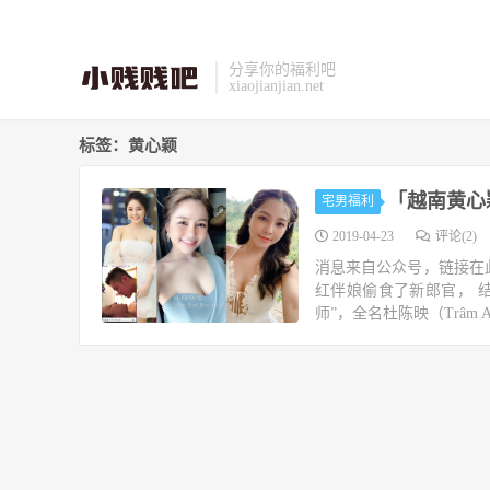
分享你的福利吧
xiaojianjian.net
标签：黄心颖
「越南黄心
宅男福利
2019-04-23
评论(2)
消息来自公众号，链接在此
红伴娘偷食了新郎官， 
师”，全名杜陈映（Trâm A