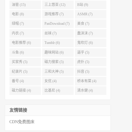
油管 (15)
三上悠亚 (12)
B站 (9)
电影 (8)
游戏推荐 (7)
ASMR (7)
绿帽 (7)
PanDownload (7)
美食 (7)
内衣 (7)
丝袜 (7)
蠢沫沫 (7)
电影推荐 (6)
Tumblr (6)
鬼吹灯 (6)
斗鱼 (6)
趣味网站 (6)
逼乎 (5)
买家秀 (5)
磁力搜索 (5)
虎扑 (5)
纪录片 (5)
三和大神 (5)
抖音 (5)
番号 (4)
女优 (4)
桥本有菜 (4)
磁力链接 (4)
比基尼 (4)
清水健 (4)
友情链接
CDN免费图床