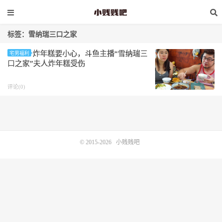
标签：雪纳瑞三口之家
炸年糕要小心，斗鱼主播“雪纳瑞三
宅男福利
口之家”夫人炸年糕受伤
评论(0)
© 2015-2026
小贱贱吧