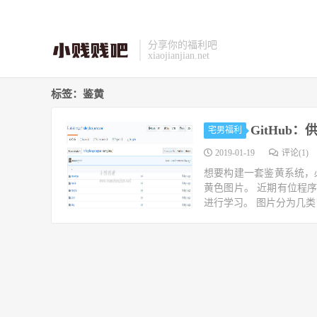
分享你的福利吧
xiaojianjian.net
标签：鉴黄
GitHu
宅男福利
2019-01-19
评论(1)
想要构建一套鉴黄系统，
黄色图片。 近期有位程序
进行学习。 图片分为几类