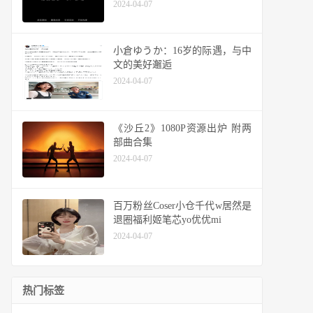
2024-04-07
小倉ゆうか：16岁的际遇，与中
文的美好邂逅
2024-04-07
《沙丘2》1080P资源出炉 附两
部曲合集
2024-04-07
百万粉丝Coser小仓千代w居然是
退圈福利姬笔芯yo优优mi
2024-04-07
热门标签