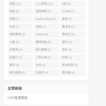
油管 (15)
三上悠亚 (12)
B站 (9)
电影 (8)
游戏推荐 (7)
ASMR (7)
绿帽 (7)
PanDownload (7)
美食 (7)
内衣 (7)
丝袜 (7)
蠢沫沫 (7)
电影推荐 (6)
Tumblr (6)
鬼吹灯 (6)
斗鱼 (6)
趣味网站 (6)
逼乎 (5)
买家秀 (5)
磁力搜索 (5)
虎扑 (5)
纪录片 (5)
三和大神 (5)
抖音 (5)
番号 (4)
女优 (4)
桥本有菜 (4)
磁力链接 (4)
比基尼 (4)
清水健 (4)
友情链接
CDN免费图床