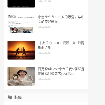
2024-04-07
小倉ゆうか：16岁的际遇，与中
文的美好邂逅
2024-04-07
《沙丘2》1080P资源出炉 附两
部曲合集
2024-04-07
百万粉丝Coser小仓千代w居然是
退圈福利姬笔芯yo优优mi
2024-04-07
热门标签