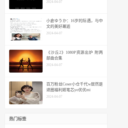
2024-04-07
小倉ゆうか：16岁的际遇，与中
文的美好邂逅
2024-04-07
《沙丘2》1080P资源出炉 附两
部曲合集
2024-04-07
百万粉丝Coser小仓千代w居然是
退圈福利姬笔芯yo优优mi
2024-04-07
热门标签