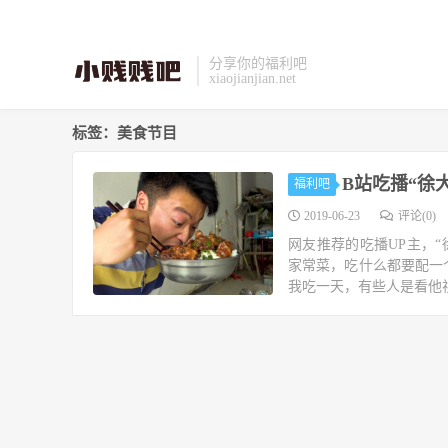
分享你的福利吧
xiaojianjian.net
标签：美食节目
B站吃播“徐
福利吧
2019-06-23
评论(0)
网友推荐的吃播UP主，“
家常菜，吃什么都要配一
我吃一天，有些人是看他视