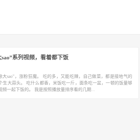
大sao”系列视频，看着都下饭
徐大sao”，涨粉狂魔。 吃的多，又能吃辣，自己做菜，都是接地气的
个生大蒜头。 吃什么都香，米饭吃一斤，面条吃一盆，一顿的饭量够
频一起下饭的。 我是按照播放量排序看的几期...