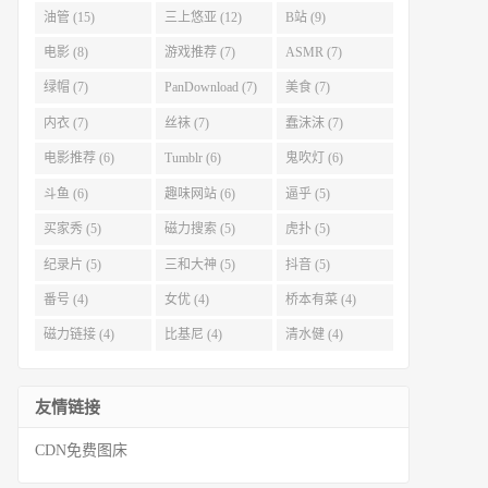
油管 (15)
三上悠亚 (12)
B站 (9)
电影 (8)
游戏推荐 (7)
ASMR (7)
绿帽 (7)
PanDownload (7)
美食 (7)
内衣 (7)
丝袜 (7)
蠢沫沫 (7)
电影推荐 (6)
Tumblr (6)
鬼吹灯 (6)
斗鱼 (6)
趣味网站 (6)
逼乎 (5)
买家秀 (5)
磁力搜索 (5)
虎扑 (5)
纪录片 (5)
三和大神 (5)
抖音 (5)
番号 (4)
女优 (4)
桥本有菜 (4)
磁力链接 (4)
比基尼 (4)
清水健 (4)
友情链接
CDN免费图床