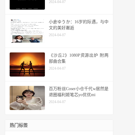
2024-04-07
小倉ゆうか：16岁的际遇，与中
文的美好邂逅
2024-04-07
《沙丘2》1080P资源出炉 附两
部曲合集
2024-04-07
百万粉丝Coser小仓千代w居然是
退圈福利姬笔芯yo优优mi
2024-04-07
热门标签