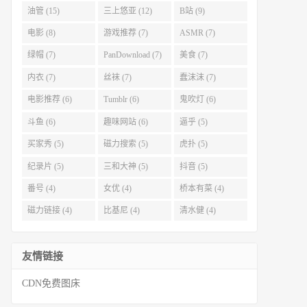
油管 (15)
三上悠亚 (12)
B站 (9)
电影 (8)
游戏推荐 (7)
ASMR (7)
绿帽 (7)
PanDownload (7)
美食 (7)
内衣 (7)
丝袜 (7)
蠢沫沫 (7)
电影推荐 (6)
Tumblr (6)
鬼吹灯 (6)
斗鱼 (6)
趣味网站 (6)
逼乎 (5)
买家秀 (5)
磁力搜索 (5)
虎扑 (5)
纪录片 (5)
三和大神 (5)
抖音 (5)
番号 (4)
女优 (4)
桥本有菜 (4)
磁力链接 (4)
比基尼 (4)
清水健 (4)
友情链接
CDN免费图床