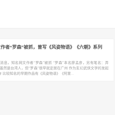
作者“罗森”被抓，曾写《风姿物语》《六朝》系列
消息，知名网文作者“罗森”被抓 “罗森”本名廖孟彦，另有笔名：弄
虽然是台湾人，但“罗森”很早就定居在广州 作为玄幻武侠文学的发起
作 比较知名的早期作品有《风姿物语》《阿里...