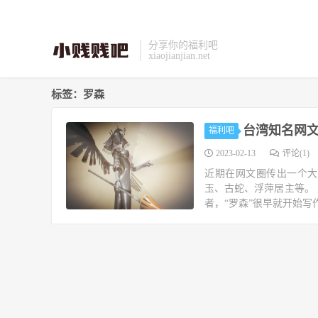
分享你的福利吧
xiaojianjian.net
标签：罗森
台湾知名网文
福利吧
2023-02-13
评论(1)
近期在网文圈传出一个大
玉、古蛇、浮萍居主等。 
者，“罗森”很早就开始写