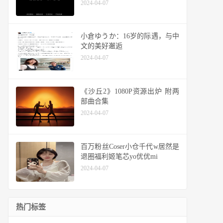
2024-04-07
小倉ゆうか：16岁的际遇，与中
文的美好邂逅
2024-04-07
《沙丘2》1080P资源出炉 附两
部曲合集
2024-04-07
百万粉丝Coser小仓千代w居然是
退圈福利姬笔芯yo优优mi
2024-04-07
热门标签