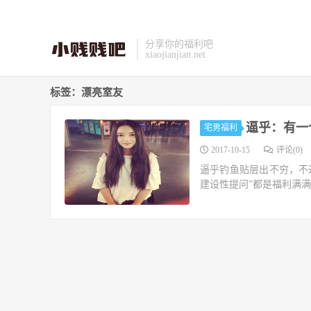
分享你的福利吧
xiaojianjian.net
标签：漂亮室友
逼乎：有一
宅男福利
2017-10-15
评论(0)
逼乎钓鱼贴层出不穷，不
建设性提问”都是福利满满。 http:/