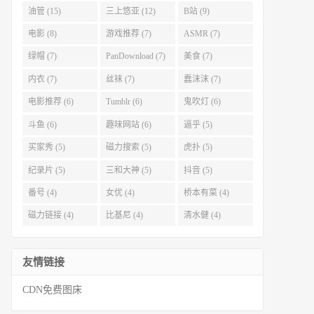
油管 (15)
三上悠亚 (12)
B站 (9)
电影 (8)
游戏推荐 (7)
ASMR (7)
绿帽 (7)
PanDownload (7)
美食 (7)
内衣 (7)
丝袜 (7)
蠢沫沫 (7)
电影推荐 (6)
Tumblr (6)
鬼吹灯 (6)
斗鱼 (6)
趣味网站 (6)
逼乎 (5)
买家秀 (5)
磁力搜索 (5)
虎扑 (5)
纪录片 (5)
三和大神 (5)
抖音 (5)
番号 (4)
女优 (4)
桥本有菜 (4)
磁力链接 (4)
比基尼 (4)
清水健 (4)
友情链接
CDN免费图床