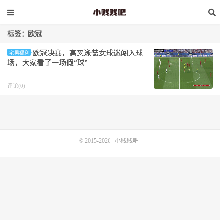
标签：欧冠
欧冠决赛，高叉泳装女球迷闯入球
宅男福利
场，大家看了一场假“球”
评论(0)
© 2015-2026
小贱贱吧