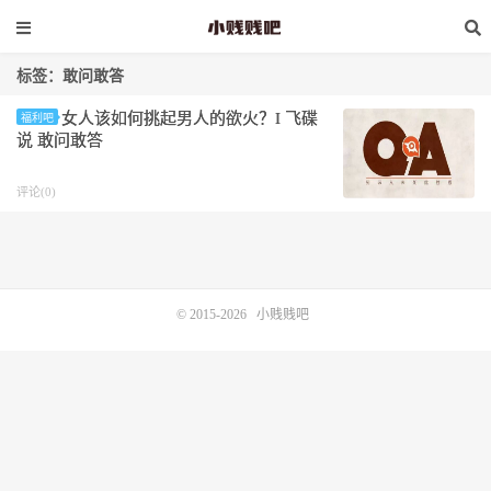
标签：敢问敢答
女人该如何挑起男人的欲火？I 飞碟
福利吧
说 敢问敢答
评论(0)
© 2015-2026
小贱贱吧