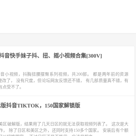
抖音快手妹子抖、扭、摇小视频合集[300V]
音小视频，抖胸扭腰摆臀系列视频，共200部。 都是两年前的资源
整改了， 没有尺度，但论坛网友反馈还不错， 有几部质量真不错，有
有点受不了。
版抖音TIKTOK，150国家解锁版
美区破解版，结果用了几天日区的就无法获取视频列表了。 这次是大
， 除了日区和美区之外，还同时支持150多个国家。 安装后有个额