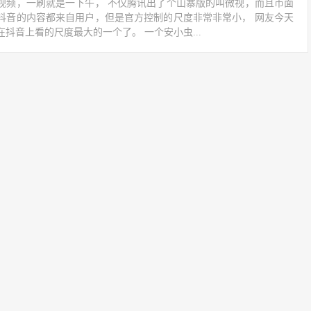
短视频，一刷就是一下午， 不仅腾讯出了个山寨版的叫微视，而且市面
。 抖音的内容都来自用户，但是官方控制的尺度非常非常小， 网友今天
抖音上看的尺度最大的一个了。 一个安小虫...