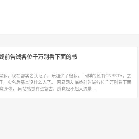
终前告诫各位千万别看下面的书
多，现在都实名认证了，乐趣少了很多。 同样的还有CNBETA，之
旺，实名后基本没什么人了。 网易网友临终前告诫各位千万别看下面
意身体。 网站感觉有点复古，感觉经不起大流量...