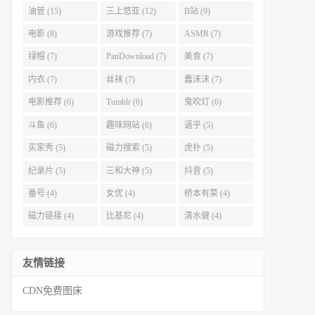
油管 (15)
三上悠亚 (12)
B站 (9)
电影 (8)
游戏推荐 (7)
ASMR (7)
绿帽 (7)
PanDownload (7)
美食 (7)
内衣 (7)
丝袜 (7)
蠢沫沫 (7)
电影推荐 (6)
Tumblr (6)
鬼吹灯 (6)
斗鱼 (6)
趣味网站 (6)
逼乎 (5)
买家秀 (5)
磁力搜索 (5)
虎扑 (5)
纪录片 (5)
三和大神 (5)
抖音 (5)
番号 (4)
女优 (4)
桥本有菜 (4)
磁力链接 (4)
比基尼 (4)
清水健 (4)
友情链接
CDN免费图床