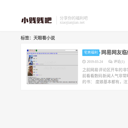
分享你的福利吧
xiaojianjian.net
标签：天眼看小说
网易网友临
宅男福利
2019-03-24
评论(1)
之前网易评论区开车的非常
前看看数码新闻人气非常
的书： 度娘基本都有，注