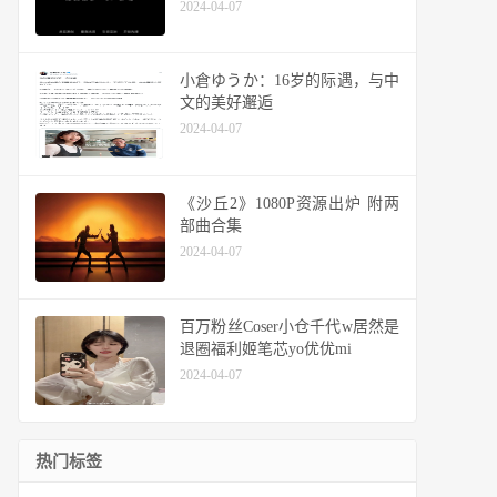
2024-04-07
小倉ゆうか：16岁的际遇，与中
文的美好邂逅
2024-04-07
《沙丘2》1080P资源出炉 附两
部曲合集
2024-04-07
百万粉丝Coser小仓千代w居然是
退圈福利姬笔芯yo优优mi
2024-04-07
热门标签