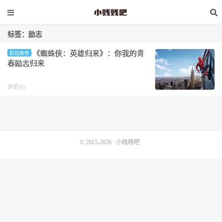
标签：励志
《蜘蛛侠：英雄归来》：你我的青
影视推荐
春励志归来
评论(0)
© 2015-2026
小贱贱吧