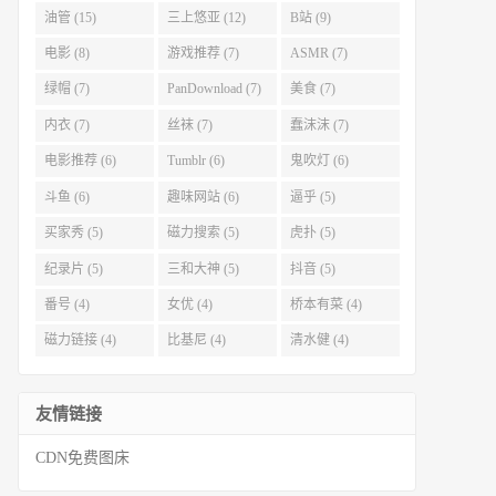
油管 (15)
三上悠亚 (12)
B站 (9)
电影 (8)
游戏推荐 (7)
ASMR (7)
绿帽 (7)
PanDownload (7)
美食 (7)
内衣 (7)
丝袜 (7)
蠢沫沫 (7)
电影推荐 (6)
Tumblr (6)
鬼吹灯 (6)
斗鱼 (6)
趣味网站 (6)
逼乎 (5)
买家秀 (5)
磁力搜索 (5)
虎扑 (5)
纪录片 (5)
三和大神 (5)
抖音 (5)
番号 (4)
女优 (4)
桥本有菜 (4)
磁力链接 (4)
比基尼 (4)
清水健 (4)
友情链接
CDN免费图床