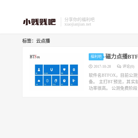
分享你的福利吧
xiaojianjian.net
标签：云点播
磁力点播BT
福利吧
2017-10-28
评论(0)
软件名BTFOX，目前公
备。 主打BT预览，其
功率很高。 公测免费阶段