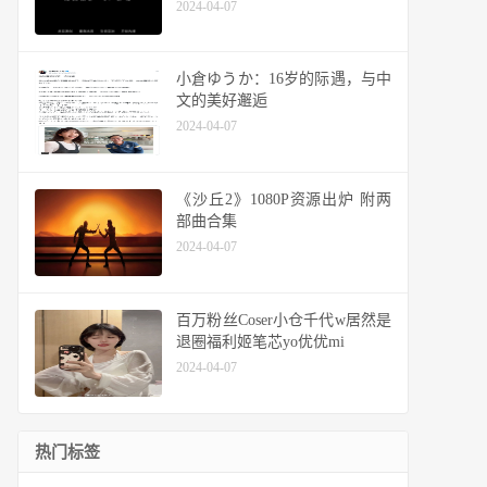
2024-04-07
小倉ゆうか：16岁的际遇，与中
文的美好邂逅
2024-04-07
《沙丘2》1080P资源出炉 附两
部曲合集
2024-04-07
百万粉丝Coser小仓千代w居然是
退圈福利姬笔芯yo优优mi
2024-04-07
热门标签