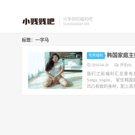
分享你的福利吧
xiaojianjian.net
标签：一字马
韩国家庭主妇
宅男福利
2019-04-20
评论(0)
我们之前福利汇总里有
Sanga_yogini，
凹凸有致的身材，配上高叉