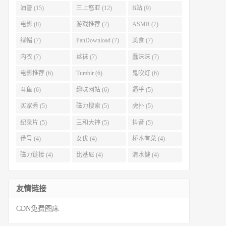
油管 (15)
三上悠亚 (12)
B站 (9)
电影 (8)
游戏推荐 (7)
ASMR (7)
绿帽 (7)
PanDownload (7)
美食 (7)
内衣 (7)
丝袜 (7)
蠢沫沫 (7)
电影推荐 (6)
Tumblr (6)
鬼吹灯 (6)
斗鱼 (6)
趣味网站 (6)
逼乎 (5)
买家秀 (5)
磁力搜索 (5)
虎扑 (5)
纪录片 (5)
三和大神 (5)
抖音 (5)
番号 (4)
女优 (4)
桥本有菜 (4)
磁力链接 (4)
比基尼 (4)
清水健 (4)
友情链接
CDN免费图床