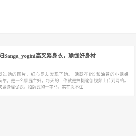
Sanga_yogini高叉紧身衣，瑜伽好身材
发过她的图片，细心网友发现了她。 活跃在INS和油管的小姐姐
 家住韩国首尔，是一名家庭主妇，每天的工作就是拍摄瑜伽视频上传到网络。
紧身瑜伽衣，招牌式的一字马，实在忍不住...