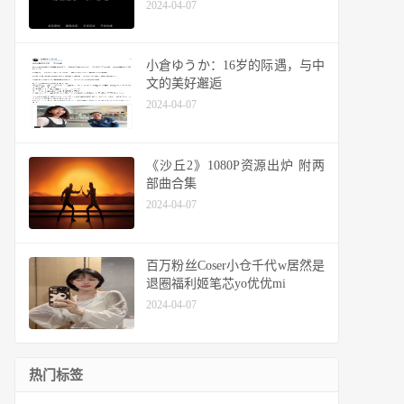
2024-04-07
小倉ゆうか：16岁的际遇，与中
文的美好邂逅
2024-04-07
《沙丘2》1080P资源出炉 附两
部曲合集
2024-04-07
百万粉丝Coser小仓千代w居然是
退圈福利姬笔芯yo优优mi
2024-04-07
热门标签