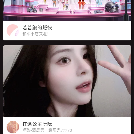
若若跑的贼快
和平小店来啦！！
在逃公主阮阮
唱歌-清晨第一缕阳光77773