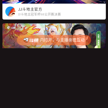
JJ斗地主官方
JJ斗地主冠军杯S8公开赛决赛
内打开，与主播亲密互动
App内观看
尊享10M蓝光，更快更清晰~
取消
打开App
迅哥丶雨霖铃
美测kai巅！已无敌！