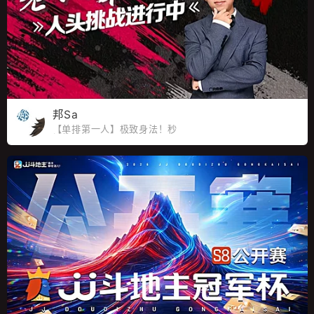
邦Sa
【单排第一人】极致身法！秒
杀外挂！